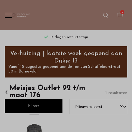
0
14 dagen retourtermijn
Meisjes
Verhuizing | laatste week geopend aan
Outlet
Dijkje 13
Vanaf 15 augustus geopend aan de Jan van Schaffelaarstraat
92
50 in Barneveld
t/m
Meisjes Outlet 92 t/m
1 resultaten
maat 176
maat
Filters
176
-