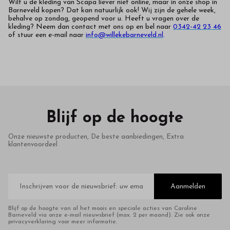
Wilt u de kleding van Scapa liever niet online, maar in onze shop in
Barneveld kopen? Dat kan natuurlijk ook! Wij zijn de gehele week,
behalve op zondag, geopend voor u. Heeft u vragen over de
kleding? Neem dan contact met ons op en bel naar
0342-42 23 46
of stuur een e-mail naar
info@willekebarneveld.nl
.
Blijf op de hoogte
Onze nieuwste producten, De beste aanbiedingen, Extra
klantenvoordeel
E-
mailadres
Aanmelden
Blijf op de hoogte van al het moois en speciale acties van Caroline
Barneveld via onze e-mail nieuwsbrief (max. 2 per maand). Zie ook onze
privacyverklaring voor meer informatie.