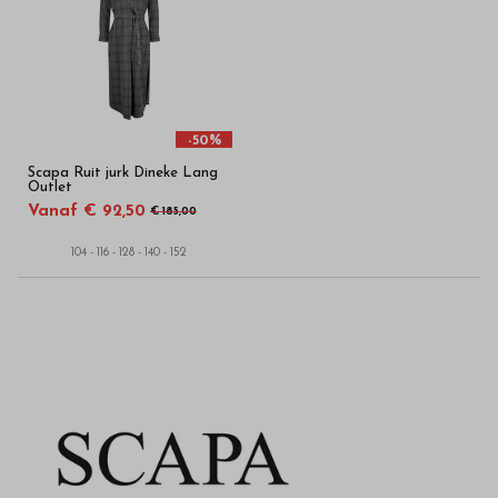
Bestel
kinderkleding
van
hoge
-50%
Scapa Ruit jurk Dineke Lang
kwaliteit
Outlet
Vanaf € 92,50
€ 185,00
in
104 - 116 - 128 - 140 - 152
onze
webshop