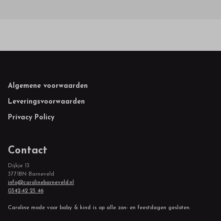
Footer
Algemene voorwaarden
Leveringsvoorwaarden
Privacy Policy
Contact
Dijkje 13
3771BN Barneveld
info@carolinebarneveld.nl
0342-42 23 46
Caroline mode voor baby & kind is op alle zon- en feestdagen gesloten.