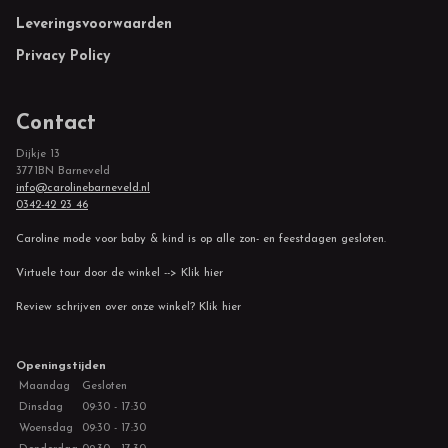
Leveringsvoorwaarden
Privacy Policy
Contact
Dijkje 13
3771BN Barneveld
info@carolinebarneveld.nl
0342-42 23 46
Caroline mode voor baby & kind is op alle zon- en feestdagen gesloten.
Virtuele tour door de winkel --> Klik hier
Review schrijven over onze winkel? Klik hier
Openingstijden
Maandag
Gesloten
Dinsdag
09:30 - 17:30
Woensdag
09:30 - 17:30