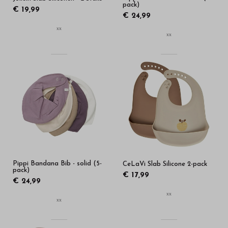
pack)
€ 19,99
€ 24,99
xx
xx
Pippi Bandana Bib - solid (5-
CeLaVi Slab Silicone 2-pack
pack)
€ 17,99
€ 24,99
xx
xx