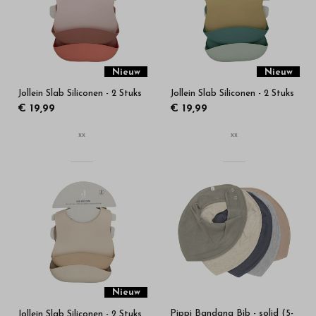
in
onze
webshop
Nieuw
Nieuw
Jollein Slab Siliconen - 2 Stuks
Jollein Slab Siliconen - 2 Stuks
€ 19,99
€ 19,99
xx
xx
Nieuw
Pippi Bandana Bib - solid (5-
Jollein Slab Siliconen - 2 Stuks