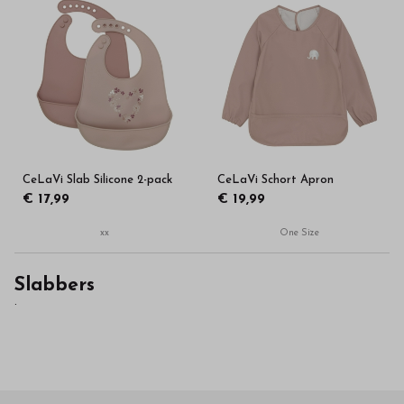
CeLaVi Slab Silicone 2-pack
CeLaVi Schort Apron
€ 17,99
€ 19,99
xx
One Size
Slabbers
.