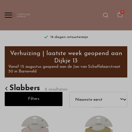
0
14 dagen retourtermijn
Slabbers
Verhuizing | laatste week geopend aan
-
Dijkje 13
Vanaf 15 augustus geopend aan de Jan van Schaffelaarstraat
Bestel
50 in Barneveld
kinderkleding
Slabbers
8 resultaten
van
Filters
hoge
kwaliteit