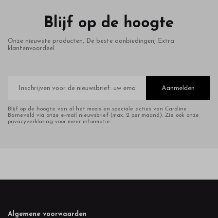
Blijf op de hoogte
Onze nieuwste producten, De beste aanbiedingen, Extra
klantenvoordeel
E-
mailadres
Aanmelden
Blijf op de hoogte van al het moois en speciale acties van Caroline
Barneveld via onze e-mail nieuwsbrief (max. 2 per maand). Zie ook onze
privacyverklaring voor meer informatie.
Footer
Algemene voorwaarden