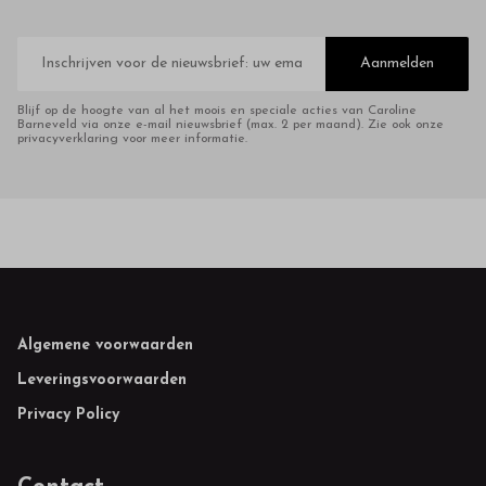
E-
mailadres
Aanmelden
Blijf op de hoogte van al het moois en speciale acties van Caroline
Barneveld via onze e-mail nieuwsbrief (max. 2 per maand). Zie ook onze
privacyverklaring voor meer informatie.
Footer
Algemene voorwaarden
Leveringsvoorwaarden
Privacy Policy