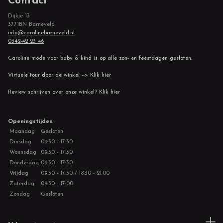
Contact
Dijkje 13
3771BN Barneveld
info@carolinebarneveld.nl
0342-42 23 46
Caroline mode voor baby & kind is op alle zon- en feestdagen gesloten.
Virtuele tour door de winkel --> Klik hier
Review schrijven over onze winkel? Klik hier
Openingstijden
Maandag
Gesloten
Dinsdag
09:30 - 17:30
Woensdag
09:30 - 17:30
Donderdag
09:30 - 17:30
Vrijdag
09:30 - 17:30 / 18:30 - 21:00
Zaterdag
09:30 - 17:00
Zondag
Gesloten