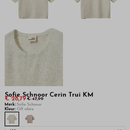
kinderkleding
van
hoge
kwaliteit
in
onze
webshop
Sofie Schnoor Cerin Trui KM
€ 28,79
€ 47,99
Merk:
Sofie Schnoor
Kleur:
Off white