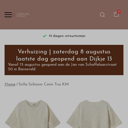
0
14 dagen retourtermijn
Sofie
Verhuizing | zaterdag 8 augustus
Schnoor
laatste dag geopend aan Dijkje 13
Vanaf 15 augustus geopend aan de Jan van Schaffelaarstraat
Cerin
50 in Barneveld
Trui
Home
Sofie Schnoor Cerin Trui KM
KM
-
Bestel