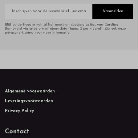
E-
mailadres
Aanmelden
Blijf op de hoogte van al het moois en speciale acties van Caroline
Barneveld via onze e-mail nieuwsbrief (max. 2 per maand). Zie ook onze
privacyverklaring voor meer informatie.
Footer
Algemene voorwaarden
Leveringsvoorwaarden
Privacy Policy
Contact