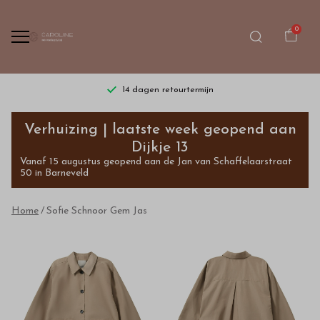
0
14 dagen retourtermijn
Sofie
Verhuizing | laatste week geopend aan
Schnoor
Dijkje 13
Vanaf 15 augustus geopend aan de Jan van Schaffelaarstraat
Gem
50 in Barneveld
Jas
Home
Sofie Schnoor Gem Jas
-
Bestel
kinderkleding