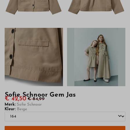
van
hoge
kwaliteit
in
onze
webshop
Sofie Schnoor Gem Jas
€ 42,50
€ 84,99
Merk:
Sofie Schnoor
Kleur:
Beige