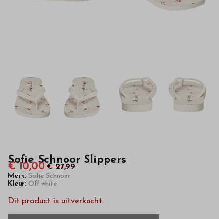
hoge
kwaliteit
in
onze
webshop
Sofie Schnoor Slippers
€ 10,00
€ 27,99
Merk:
Sofie Schnoor
Kleur:
Off white
Dit product is uitverkocht.