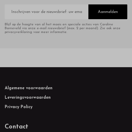
E-
mailadres
Aanmelden
Blijf op de hoogte van al het moois en speciale acties van Caroline
Barneveld via onze e-mail nieuwsbrief (max. 2 per maand). Zie ook onze
privacyverklaring voor meer informatie.
Footer
Algemene voorwaarden
Leveringsvoorwaarden
Privacy Policy
Contact