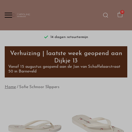
0
14 dagen retourtermijn
Sofie
Verhuizing | laatste week geopend aan
Schnoor
Dijkje 13
Vanaf 15 augustus geopend aan de Jan van Schaffelaarstraat
Slippers
50 in Barneveld
-
Home
Sofie Schnoor Slippers
Bestel
kinderkleding
van