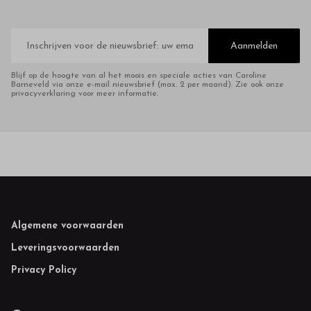
E-
mailadres
Aanmelden
Blijf op de hoogte van al het moois en speciale acties van Caroline
Barneveld via onze e-mail nieuwsbrief (max. 2 per maand). Zie ook onze
privacyverklaring voor meer informatie.
Footer
Algemene voorwaarden
Leveringsvoorwaarden
Privacy Policy