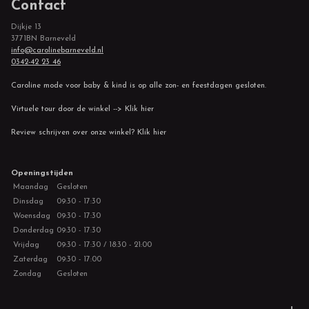
Contact
Dijkje 13
3771BN Barneveld
info@carolinebarneveld.nl
0342-42 23 46
Caroline mode voor baby & kind is op alle zon- en feestdagen gesloten.
Virtuele tour door de winkel --> Klik hier
Review schrijven over onze winkel? Klik hier
Openingstijden
Maandag
Gesloten
Dinsdag
09:30 - 17:30
Woensdag
09:30 - 17:30
Donderdag
09:30 - 17:30
Vrijdag
09:30 - 17:30 / 18:30 - 21:00
Zaterdag
09:30 - 17:00
Zondag
Gesloten