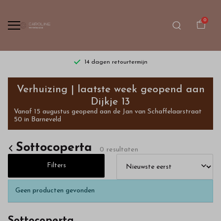
0
14 dagen retourtermijn
Sottocoperta
Verhuizing | laatste week geopend aan
-
Dijkje 13
Vanaf 15 augustus geopend aan de Jan van Schaffelaarstraat
Bestel
50 in Barneveld
kinderkleding
Sottocoperta
0 resultaten
van
Filters
hoge
Geen producten gevonden
kwaliteit
Sottocoperta