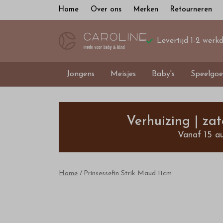
Home
Over ons
Merken
Retourneren
Levertijd 1-2 werk
Jongens
Meisjes
Baby's
Speelgoe
Prinsessefin
Strik
Verhuizing | za
Vanaf 15 a
Maud
11cm
Home
Prinsessefin Strik Maud 11cm
-