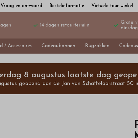
Vraag en antwoord
Bestelinformatie
Virtuele tour winkel
Gratis 
dagen
14 dagen retourtermijn
dinsdag
d / Accessoires
Cadeaubonnen
Rugzakken
Cadeaus
terdag 8 augustus laatste dag geope
ugustus geopend aan de Jan van Schaffelaarstraat 50 i