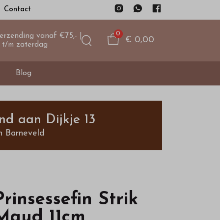
Contact
0
verzending vanaf €75,- |
€ 0,00
 t/m zaterdag
Blog
nd aan Dijkje 13
n Barneveld
Prinsessefin Strik
Maud 11cm