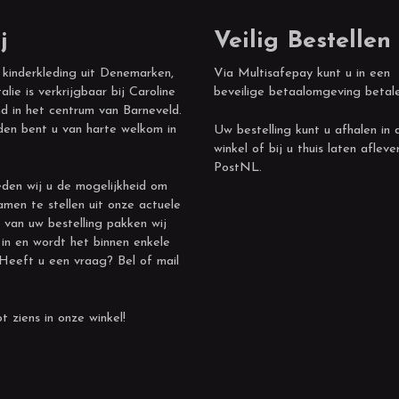
j
Veilig Bestellen
 kinderkleding uit Denemarken,
Via Multisafepay kunt u in een
alie is verkrijgbaar bij Caroline
beveilige betaalomgeving betal
d in het centrum van Barneveld.
den bent u van harte welkom in
Uw bestelling kunt u afhalen in 
winkel of bij u thuis laten afleve
PostNL.
den wij u de mogelijkheid om
amen te stellen uit onze actuele
 van uw bestelling pakken wij
 in en wordt het binnen enkele
 Heeft u een vraag? Bel of mail
t ziens in onze winkel!