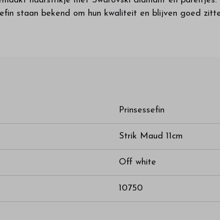
maakt haarstrikje met Swarovski diamant en pareltjes. V
efin staan bekend om hun kwaliteit en blijven goed zitt
Prinsessefin
Strik Maud 11cm
Off white
10750