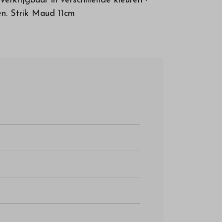
erkrijgbaar in verschillende kleuren -
en. Strik Maud 11cm