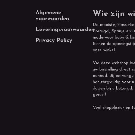
Footer
Algemene
Wie zijn wi
voorwaarden
De mooiste, klassieke
Leveringsvoorwaarden
Portugal, Spanje en It
mode voor baby & kin
Privacy Policy
Binnen de openingstij
onze winkel.
Via deze webshop bie
uw bestelling direct s
aanbod. Bij ontvangst
het zorgvuldig voor u
dagen bij u bezorgd.
gerust!
Veel shopplezier en to