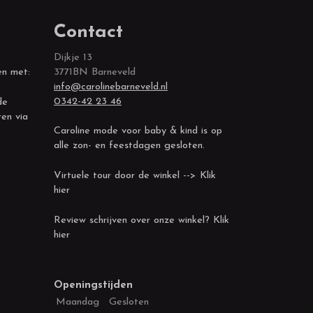
Contact
Dijkje 13
en met:
3771BN Barneveld
info@carolinebarneveld.nl
0342-42 23 46
de
ren via
Caroline mode voor baby & kind is op
alle zon- en feestdagen gesloten.
Virtuele tour door de winkel --> Klik
hier
Review schrijven over onze winkel? Klik
hier
Openingstijden
Maandag
Gesloten