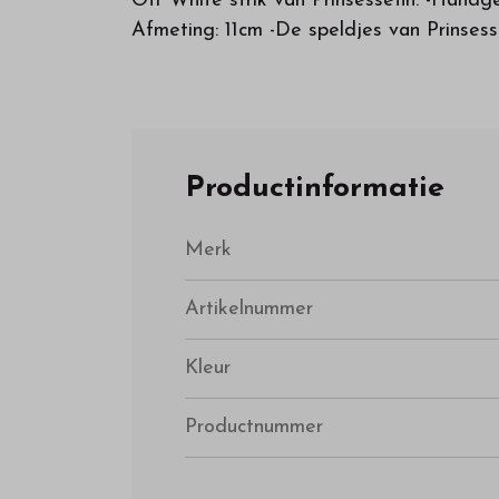
Off White strik van Prinsessefin. -Handge
Afmeting: 11cm -De speldjes van Prinsess
Productinformatie
Merk
Artikelnummer
Kleur
Productnummer