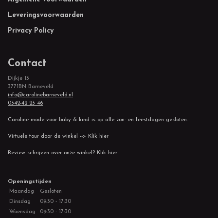
Footer
Leveringsvoorwaarden
Privacy Policy
Contact
Dijkje 13
3771BN Barneveld
info@carolinebarneveld.nl
0342-42 23 46
Caroline mode voor baby & kind is op alle zon- en feestdagen gesloten.
Virtuele tour door de winkel --> Klik hier
Review schrijven over onze winkel? Klik hier
Openingstijden
Maandag
Gesloten
Dinsdag
09:30 - 17:30
Woensdag
09:30 - 17:30