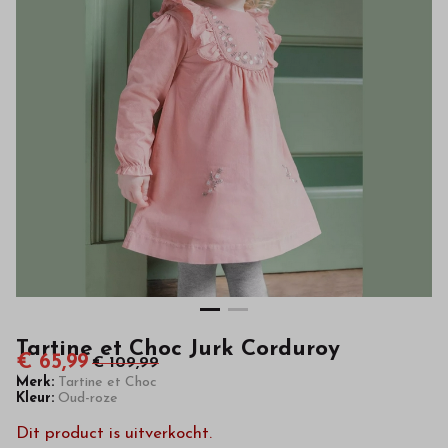
kinderkleding
van
hoge
kwaliteit
in
onze
webshop
Tartine et Choc Jurk Corduroy
€ 65,99
€ 109,99
Merk:
Tartine et Choc
Kleur:
Oud-roze
Dit product is uitverkocht.