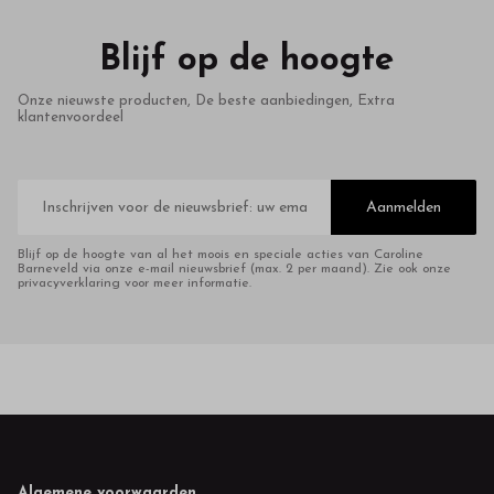
Blijf op de hoogte
Onze nieuwste producten, De beste aanbiedingen, Extra
klantenvoordeel
E-
mailadres
Aanmelden
Blijf op de hoogte van al het moois en speciale acties van Caroline
Barneveld via onze e-mail nieuwsbrief (max. 2 per maand). Zie ook onze
privacyverklaring voor meer informatie.
Algemene voorwaarden