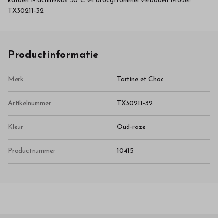
katoen Machinewas 30°C en droogtrommel verboden Model:
TX30211-32
Productinformatie
Merk
Tartine et Choc
Artikelnummer
TX30211-32
Kleur
Oud-roze
Productnummer
10415