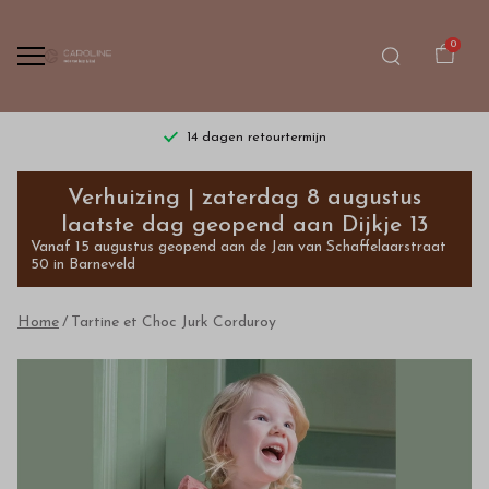
0
14 dagen retourtermijn
Tartine
Verhuizing | zaterdag 8 augustus
et
laatste dag geopend aan Dijkje 13
Vanaf 15 augustus geopend aan de Jan van Schaffelaarstraat
Choc
50 in Barneveld
Jurk
Home
Tartine et Choc Jurk Corduroy
Corduroy
-
Bestel