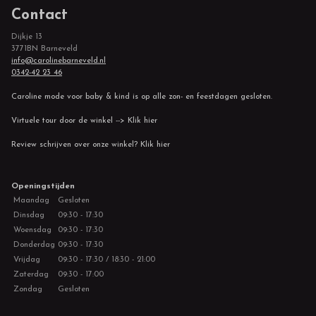
Contact
Dijkje 13
3771BN Barneveld
info@carolinebarneveld.nl
0342-42 23 46
Caroline mode voor baby & kind is op alle zon- en feestdagen gesloten.
Virtuele tour door de winkel --> Klik hier
Review schrijven over onze winkel? Klik hier
Openingstijden
Maandag
Gesloten
Dinsdag
09:30 - 17:30
Woensdag
09:30 - 17:30
Donderdag
09:30 - 17:30
Vrijdag
09:30 - 17:30 / 18:30 - 21:00
Zaterdag
09:30 - 17:00
Zondag
Gesloten