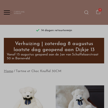
0
14 dagen retourtermijn
Tartine
Verhuizing | zaterdag 8 augustus
et
laatste dag geopend aan Dijkje 13
Vanaf 15 augustus geopend aan de Jan van Schaffelaarstraat
Choc
50 in Barneveld
Knuffel
Home
Tartine et Choc Knuffel 30CM
30CM
-
Bestel