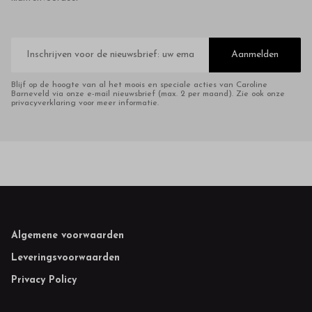
E-
mailadres
Aanmelden
Blijf op de hoogte van al het moois en speciale acties van Caroline
Barneveld via onze e-mail nieuwsbrief (max. 2 per maand). Zie ook onze
privacyverklaring voor meer informatie.
Footer
Algemene voorwaarden
Leveringsvoorwaarden
Privacy Policy