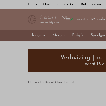
Home
Over ons
Merken
Retourneren
Levertijd 1-2 werk
Jongens
Meisjes
Baby's
Speelgoe
Tartine
et
Verhuizing | za
Vanaf 15 a
Choc
Knuffel
Home
Tartine et Choc Knuffel
-