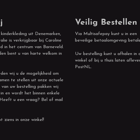
j
Veilig Bestellen
 kinderkleding uit Denemarken,
Via Multisafepay kunt u in een
alie is verkrijgbaar bij Caroline
beveilige betaalomgeving betal
d in het centrum van Barneveld.
den bent u van harte welkom in
Uw bestelling kunt u afhalen in 
winkel of bij u thuis laten afleve
PostNL.
den wij u de mogelijkheid om
amen te stellen uit onze actuele
 van uw bestelling pakken wij
 in en wordt het binnen enkele
 Heeft u een vraag? Bel of mail
t ziens in onze winkel!