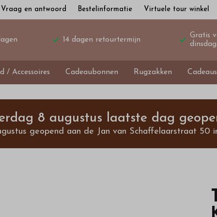
Vraag en antwoord
Bestelinformatie
Virtuele tour winkel
Gratis 
dagen
14 dagen retourtermijn
dinsdag
d / Accessoires
Cadeaubonnen
Rugzakken
Cadeaus
terdag 8 augustus laatste dag geope
ugustus geopend aan de Jan van Schaffelaarstraat 50 i