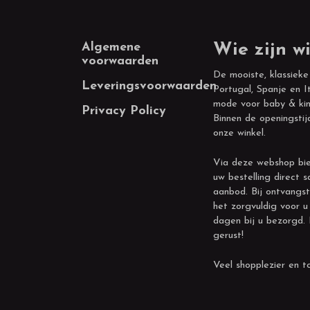
Footer
Algemene
Wie zijn wi
voorwaarden
De mooiste, klassieke
Leveringsvoorwaarden
Portugal, Spanje en It
mode voor baby & kin
Privacy Policy
Binnen de openingstij
onze winkel.
Via deze webshop bie
uw bestelling direct s
aanbod. Bij ontvangst
het zorgvuldig voor u
dagen bij u bezorgd.
gerust!
Veel shopplezier en to