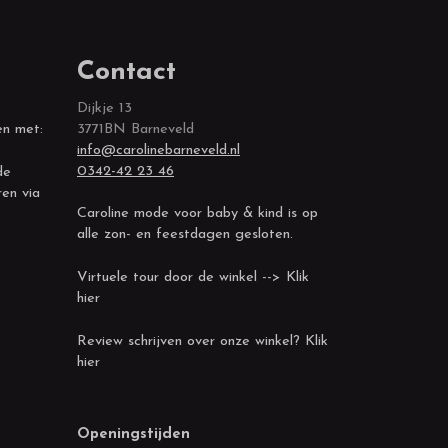
Contact
Dijkje 13
en met:
3771BN Barneveld
info@carolinebarneveld.nl
0342-42 23 46
de
ren via
Caroline mode voor baby & kind is op
alle zon- en feestdagen gesloten.
Virtuele tour door de winkel --> Klik
hier
Review schrijven over onze winkel? Klik
hier
Openingstijden