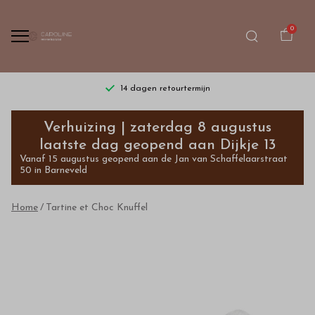
0
14 dagen retourtermijn
Tartine
Verhuizing | zaterdag 8 augustus
et
laatste dag geopend aan Dijkje 13
Vanaf 15 augustus geopend aan de Jan van Schaffelaarstraat
Choc
50 in Barneveld
Knuffel
Home
Tartine et Choc Knuffel
-
Bestel
kinderkleding