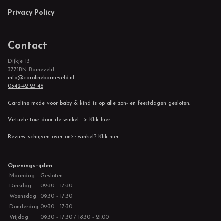
Privacy Policy
Contact
Dijkje 13
3771BN Barneveld
info@carolinebarneveld.nl
0342-42 23 46
Caroline mode voor baby & kind is op alle zon- en feestdagen gesloten.
Virtuele tour door de winkel --> Klik hier
Review schrijven over onze winkel? Klik hier
Openingstijden
Maandag
Gesloten
Dinsdag
09:30 - 17:30
Woensdag
09:30 - 17:30
Donderdag
09:30 - 17:30
Vrijdag
09:30 - 17:30 / 18:30 - 21:00