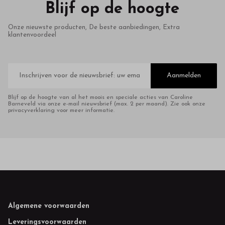
Blijf op de hoogte
Onze nieuwste producten, De beste aanbiedingen, Extra
klantenvoordeel
E-
mailadres
Aanmelden
Blijf op de hoogte van al het moois en speciale acties van Caroline
Barneveld via onze e-mail nieuwsbrief (max. 2 per maand). Zie ook onze
privacyverklaring voor meer informatie.
Footer
Algemene voorwaarden
Leveringsvoorwaarden