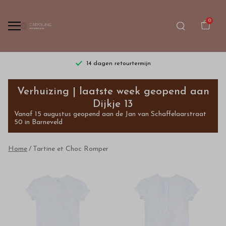
0
14 dagen retourtermijn
Tartine
Verhuizing | laatste week geopend aan
et
Dijkje 13
Vanaf 15 augustus geopend aan de Jan van Schaffelaarstraat
Choc
50 in Barneveld
Romper
Home
Tartine et Choc Romper
-
Bestel
kinderkleding