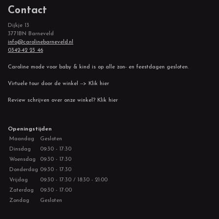
Contact
Dijkje 13
3771BN Barneveld
info@carolinebarneveld.nl
0342-42 23 46
Caroline mode voor baby & kind is op alle zon- en feestdagen gesloten.
Virtuele tour door de winkel --> Klik hier
Review schrijven over onze winkel? Klik hier
Openingstijden
Maandag
Gesloten
Dinsdag
09:30 - 17:30
Woensdag
09:30 - 17:30
Donderdag
09:30 - 17:30
Vrijdag
09:30 - 17:30 / 18:30 - 21:00
Zaterdag
09:30 - 17:00
Zondag
Gesloten