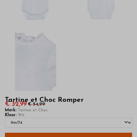
van
hoge
kwaliteit
in
onze
webshop
Tartine et Choc Romper
€ 32,99
€ 54,99
Merk:
Tartine et Choc
Kleur:
Wit