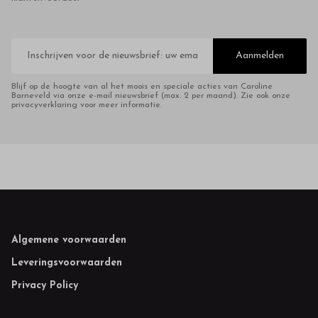
E-
mailadres
Aanmelden
Blijf op de hoogte van al het moois en speciale acties van Caroline
Barneveld via onze e-mail nieuwsbrief (max. 2 per maand). Zie ook onze
privacyverklaring voor meer informatie.
Footer
Algemene voorwaarden
Leveringsvoorwaarden
Privacy Policy