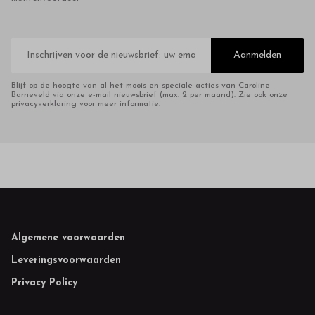
E-
mailadres
Aanmelden
Blijf op de hoogte van al het moois en speciale acties van Caroline
Barneveld via onze e-mail nieuwsbrief (max. 2 per maand). Zie ook onze
privacyverklaring voor meer informatie.
Footer
Algemene voorwaarden
Leveringsvoorwaarden
Privacy Policy