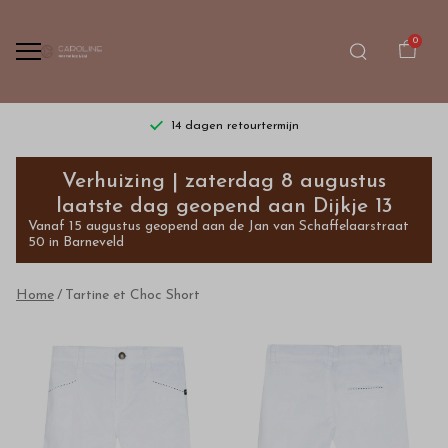
0
14 dagen retourtermijn
Tartine
Verhuizing | zaterdag 8 augustus
et
laatste dag geopend aan Dijkje 13
Vanaf 15 augustus geopend aan de Jan van Schaffelaarstraat
Choc
50 in Barneveld
Short
Home
Tartine et Choc Short
Outlet
-
Bestel