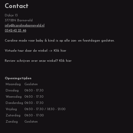
Contact
Dijkje 13
3771BN Barneveld
info@carolinebarneveld.nl
0342-42 23 46
Caroline mode voor baby & kind is op alle zon- en feestdagen gesloten.
Virtuele tour door de winkel --> Klik hier
Review schrijven over onze winkel? Klik hier
Openingstijden
Maandag
Gesloten
Dinsdag
09:30 - 17:30
Woensdag
09:30 - 17:30
Donderdag
09:30 - 17:30
Vrijdag
09:30 - 17:30 / 18:30 - 21:00
Zaterdag
09:30 - 17:00
Zondag
Gesloten