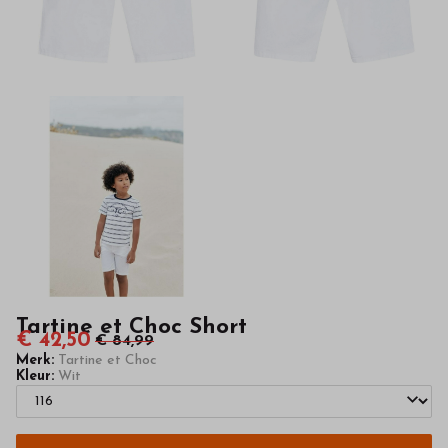
kinderkleding
van
hoge
kwaliteit
in
onze
webshop
Tartine et Choc Short
€ 42,50
€ 84,99
Merk:
Tartine et Choc
Kleur:
Wit