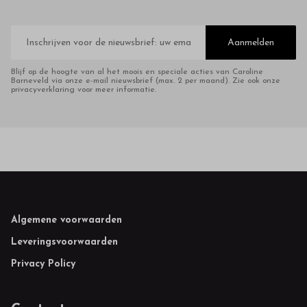
E-
mailadres
Aanmelden
Blijf op de hoogte van al het moois en speciale acties van Caroline
Barneveld via onze e-mail nieuwsbrief (max. 2 per maand). Zie ook onze
privacyverklaring voor meer informatie.
Footer
Algemene voorwaarden
Leveringsvoorwaarden
Privacy Policy