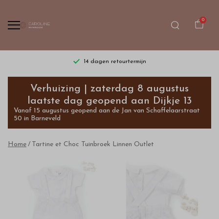
0
14 dagen retourtermijn
Tartine
Verhuizing | zaterdag 8 augustus
et
laatste dag geopend aan Dijkje 13
Vanaf 15 augustus geopend aan de Jan van Schaffelaarstraat
Choc
50 in Barneveld
Tuinbroek
Home
Tartine et Choc Tuinbroek Linnen Outlet
Linnen
-
Bestel