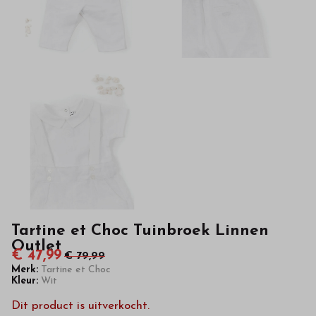
kinderkleding
van
hoge
kwaliteit
in
onze
webshop
Tartine et Choc Tuinbroek Linnen
Outlet
€ 47,99
€ 79,99
Merk:
Tartine et Choc
Kleur:
Wit
Dit product is uitverkocht.