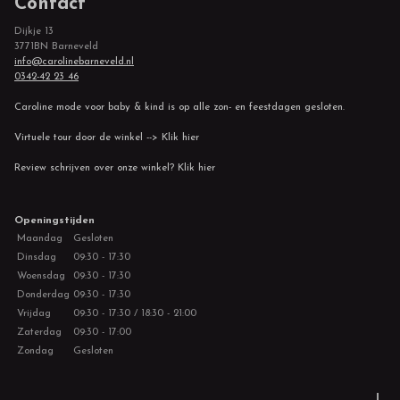
Contact
Dijkje 13
3771BN Barneveld
info@carolinebarneveld.nl
0342-42 23 46
Caroline mode voor baby & kind is op alle zon- en feestdagen gesloten.
Virtuele tour door de winkel --> Klik hier
Review schrijven over onze winkel? Klik hier
Openingstijden
Maandag
Gesloten
Dinsdag
09:30 - 17:30
Woensdag
09:30 - 17:30
Donderdag
09:30 - 17:30
Vrijdag
09:30 - 17:30 / 18:30 - 21:00
Zaterdag
09:30 - 17:00
Zondag
Gesloten