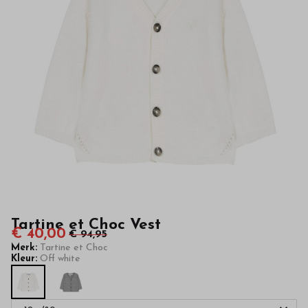
van
hoge
kwaliteit
in
onze
webshop
Tartine et Choc Vest
€ 40,00
€ 94,95
Merk:
Tartine et Choc
Kleur:
Off white