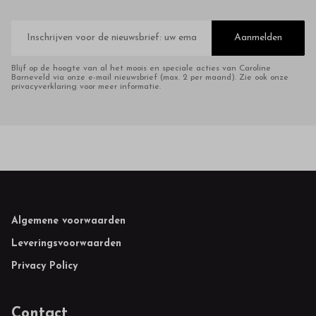
E-
mailadres
Aanmelden
Blijf op de hoogte van al het moois en speciale acties van Caroline
Barneveld via onze e-mail nieuwsbrief (max. 2 per maand). Zie ook onze
privacyverklaring voor meer informatie.
Footer
Algemene voorwaarden
Leveringsvoorwaarden
Privacy Policy
Contact