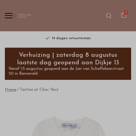
0
14 dagen retourtermijn
Tartine
Verhuizing | zaterdag 8 augustus
et
laatste dag geopend aan Dijkje 13
Vanaf 15 augustus geopend aan de Jan van Schaffelaarstraat
Choc
50 in Barneveld
Vest
Home
Tartine et Choc Vest
-
Bestel
kinderkleding