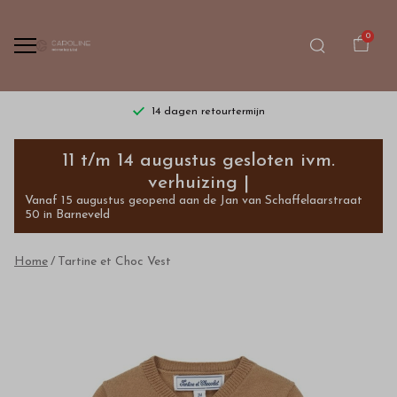
0
14 dagen retourtermijn
Tartine
11 t/m 14 augustus gesloten ivm.
et
verhuizing |
Vanaf 15 augustus geopend aan de Jan van Schaffelaarstraat
Choc
50 in Barneveld
Vest
Home
Tartine et Choc Vest
-
Bestel
kinderkleding