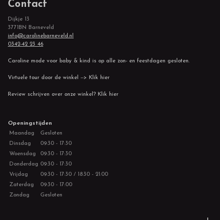
Contact
Dijkje 13
3771BN Barneveld
info@carolinebarneveld.nl
0342-42 23 46
Caroline mode voor baby & kind is op alle zon- en feestdagen gesloten.
Virtuele tour door de winkel --> Klik hier
Review schrijven over onze winkel? Klik hier
Openingstijden
Maandag
Gesloten
Dinsdag
09:30 - 17:30
Woensdag
09:30 - 17:30
Donderdag
09:30 - 17:30
Vrijdag
09:30 - 17:30 / 18:30 - 21:00
Zaterdag
09:30 - 17:00
Zondag
Gesloten