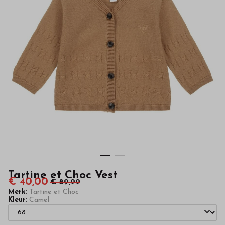
van
hoge
kwaliteit
in
onze
webshop
Tartine et Choc Vest
€ 40,00
€ 89,99
Merk:
Tartine et Choc
Kleur:
Camel