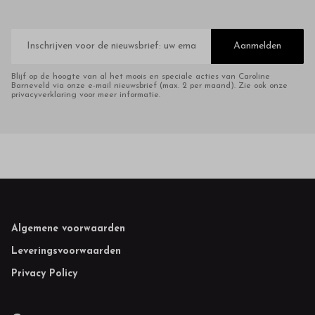
E-
mailadres
Aanmelden
Blijf op de hoogte van al het moois en speciale acties van Caroline
Barneveld via onze e-mail nieuwsbrief (max. 2 per maand). Zie ook onze
privacyverklaring voor meer informatie.
Footer
Algemene voorwaarden
Leveringsvoorwaarden
Privacy Policy