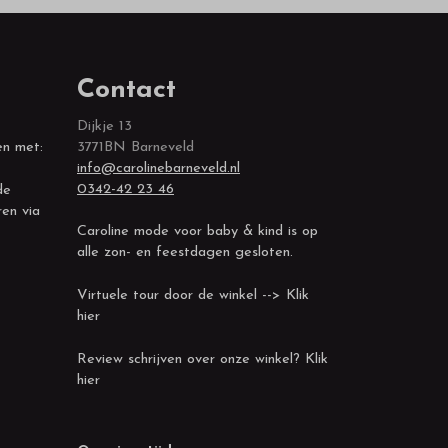
Contact
Dijkje 13
en met:
3771BN Barneveld
info@carolinebarneveld.nl
0342-42 23 46
de
ren via
Caroline mode voor baby & kind is op
alle zon- en feestdagen gesloten.
Virtuele tour door de winkel --> Klik
hier
Review schrijven over onze winkel? Klik
hier