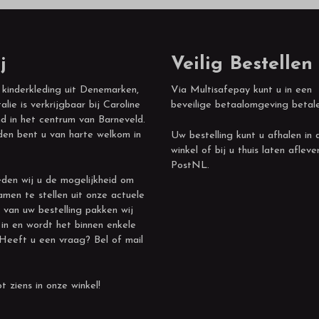
j
Veilig Bestellen
 kinderkleding uit Denemarken,
Via Multisafepay kunt u in een
alie is verkrijgbaar bij Caroline
beveilige betaalomgeving betal
d in het centrum van Barneveld.
den bent u van harte welkom in
Uw bestelling kunt u afhalen in 
winkel of bij u thuis laten afleve
PostNL.
den wij u de mogelijkheid om
amen te stellen uit onze actuele
 van uw bestelling pakken wij
 in en wordt het binnen enkele
 Heeft u een vraag? Bel of mail
t ziens in onze winkel!