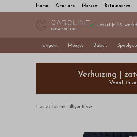
Home
Over ons
Merken
Retourneren
Levertijd 1-2 werk
Jongens
Meisjes
Baby's
Speelgoe
Tommy
Hilfiger
Verhuizing | za
Vanaf 15 a
Broek
-
Home
Tommy Hilfiger Broek
Bestel