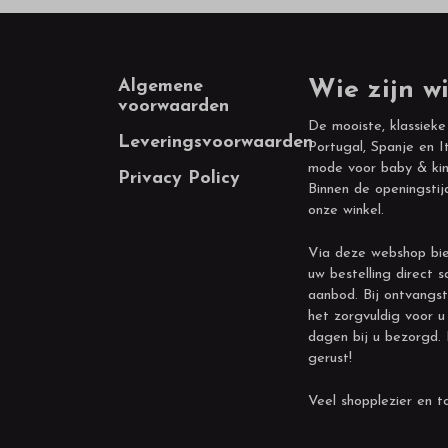
Footer
Algemene
Wie zijn wi
voorwaarden
De mooiste, klassieke
Leveringsvoorwaarden
Portugal, Spanje en It
mode voor baby & kin
Privacy Policy
Binnen de openingstij
onze winkel.
Via deze webshop bie
uw bestelling direct s
aanbod. Bij ontvangst
het zorgvuldig voor u
dagen bij u bezorgd.
gerust!
Veel shopplezier en to