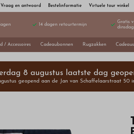
Vraag en antwoord
Bestelinformatie
Virtuele tour winkel
Gratis 
dagen
14 dagen retourtermijn
dinsdag
d / Accessoires
Cadeaubonnen
Rugzakken
Cadeaus
terdag 8 augustus laatste dag geope
ugustus geopend aan de Jan van Schaffelaarstraat 50 i