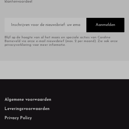
klantenvoordeel
E-
mailadres
Aanmelden
Blijf op de hoogte van al het moois en speciale acties van Caroline
Barneveld via onze e-mail nieuwsbrief (max. 2 per maand). Zie ook onze
privacyverklaring voor meer informatie.
Footer
Algemene voorwaarden
Leveringsvoorwaarden
Privacy Policy