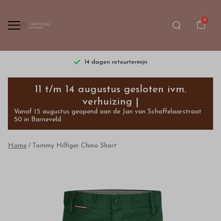
0
14 dagen retourtermijn
Tommy
11 t/m 14 augustus gesloten ivm.
Hilfiger
verhuizing |
Vanaf 15 augustus geopend aan de Jan van Schaffelaarstraat
Chino
50 in Barneveld
Short
Home
Tommy Hilfiger Chino Short
-
Bestel
kinderkleding