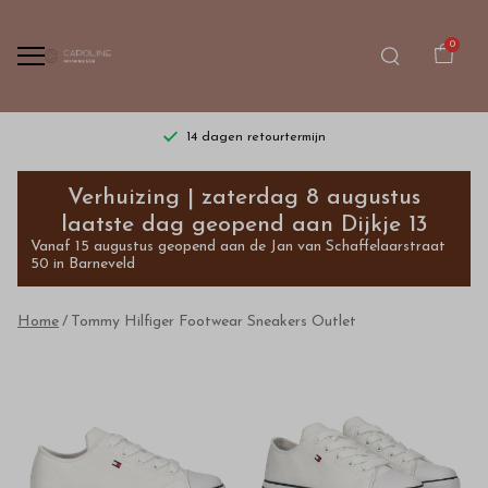
0
14 dagen retourtermijn
Tommy
Verhuizing | zaterdag 8 augustus
Hilfiger
laatste dag geopend aan Dijkje 13
Vanaf 15 augustus geopend aan de Jan van Schaffelaarstraat
Footwear
50 in Barneveld
Sneakers
Home
Tommy Hilfiger Footwear Sneakers Outlet
-
Bestel
kinderkleding