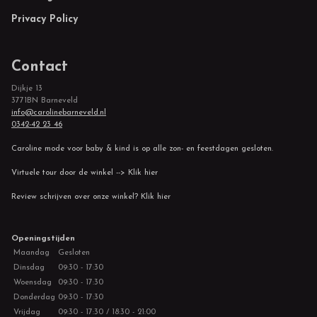
Privacy Policy
Contact
Dijkje 13
3771BN Barneveld
info@carolinebarneveld.nl
0342-42 23 46
Caroline mode voor baby & kind is op alle zon- en feestdagen gesloten.
Virtuele tour door de winkel --> Klik hier
Review schrijven over onze winkel? Klik hier
Openingstijden
Maandag
Gesloten
Dinsdag
09:30 - 17:30
Woensdag
09:30 - 17:30
Donderdag
09:30 - 17:30
Vrijdag
09:30 - 17:30 / 18:30 - 21:00