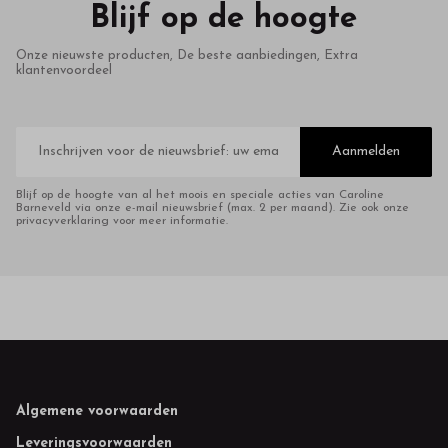
Blijf op de hoogte
Onze nieuwste producten, De beste aanbiedingen, Extra
klantenvoordeel
E-
mailadres
Aanmelden
Blijf op de hoogte van al het moois en speciale acties van Caroline
Barneveld via onze e-mail nieuwsbrief (max. 2 per maand). Zie ook onze
privacyverklaring voor meer informatie.
Footer
Algemene voorwaarden
Leveringsvoorwaarden