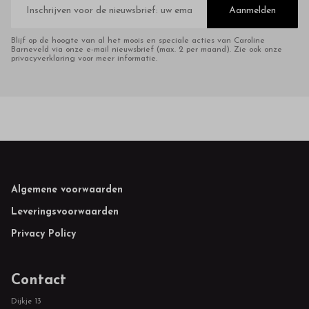
mailadres
Aanmelden
Blijf op de hoogte van al het moois en speciale acties van Caroline
Barneveld via onze e-mail nieuwsbrief (max. 2 per maand). Zie ook onze
privacyverklaring voor meer informatie.
Footer
Algemene voorwaarden
Leveringsvoorwaarden
Privacy Policy
Contact
Dijkje 13