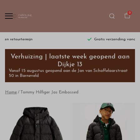
0
Gratis verzending vanaf €75,- | dinsdag t/m zaterdag
Tommy
Verhuizing | laatste week geopend aan
Hilfiger
Dijkje 13
Vanaf 15 augustus geopend aan de Jan van Schaffelaarstraat
Jas
50 in Barneveld
Embossed
Home
Tommy Hilfiger Jas Embossed
-
Bestel
kinderkleding