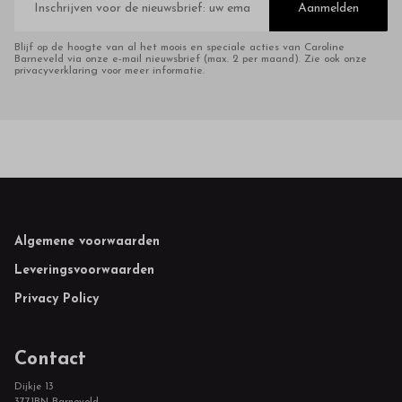
mailadres
Aanmelden
Blijf op de hoogte van al het moois en speciale acties van Caroline
Barneveld via onze e-mail nieuwsbrief (max. 2 per maand). Zie ook onze
privacyverklaring voor meer informatie.
Footer
Algemene voorwaarden
Leveringsvoorwaarden
Privacy Policy
Contact
Dijkje 13
3771BN Barneveld