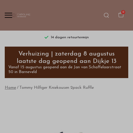
0
14 dagen retourtermijn
Tommy
Verhuizing | zaterdag 8 augustus
Hilfiger
laatste dag geopend aan Dijkje 13
Vanaf 15 augustus geopend aan de Jan van Schaffelaarstraat
Kniekousen
50 in Barneveld
2pack
Home
Tommy Hilfiger Kniekousen 2pack Ruffle
Ruffle
-
Bestel