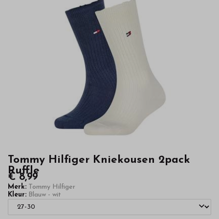
kinderkleding
van
hoge
kwaliteit
in
onze
webshop
Tommy Hilfiger Kniekousen 2pack
Ruffle
€ 8,99
Merk:
Tommy Hilfiger
Kleur:
Blauw - wit