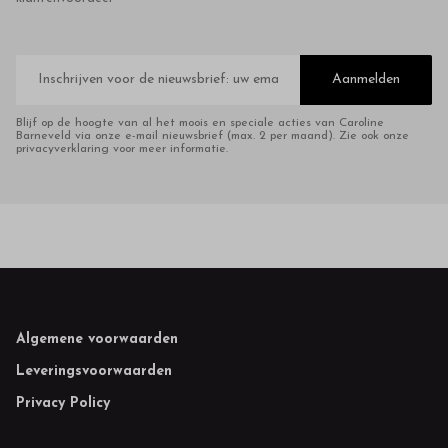
E-
mailadres
Aanmelden
Blijf op de hoogte van al het moois en speciale acties van Caroline
Barneveld via onze e-mail nieuwsbrief (max. 2 per maand). Zie ook onze
privacyverklaring voor meer informatie.
Footer
Algemene voorwaarden
Leveringsvoorwaarden
Privacy Policy