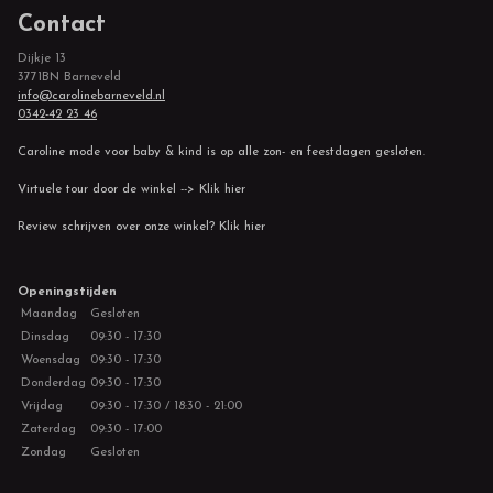
Contact
Dijkje 13
3771BN Barneveld
info@carolinebarneveld.nl
0342-42 23 46
Caroline mode voor baby & kind is op alle zon- en feestdagen gesloten.
Virtuele tour door de winkel --> Klik hier
Review schrijven over onze winkel? Klik hier
Openingstijden
Maandag
Gesloten
Dinsdag
09:30 - 17:30
Woensdag
09:30 - 17:30
Donderdag
09:30 - 17:30
Vrijdag
09:30 - 17:30 / 18:30 - 21:00
Zaterdag
09:30 - 17:00
Zondag
Gesloten