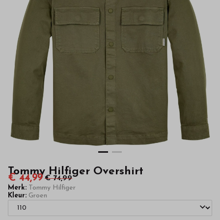
hoge
kwaliteit
in
onze
webshop
Tommy Hilfiger Overshirt
€ 44,99
€ 74,99
Merk:
Tommy Hilfiger
Kleur:
Groen