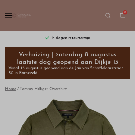
0
14 dagen retourtermijn
Tommy
Verhuizing | zaterdag 8 augustus
Hilfiger
laatste dag geopend aan Dijkje 13
Vanaf 15 augustus geopend aan de Jan van Schaffelaarstraat
Overshirt
50 in Barneveld
-
Home
Tommy Hilfiger Overshirt
Bestel
kinderkleding
van