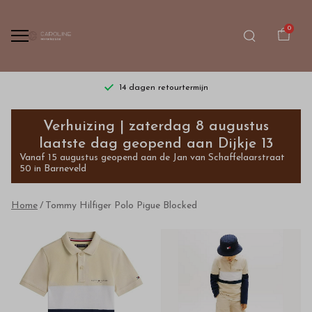
0
14 dagen retourtermijn
Tommy
Verhuizing | zaterdag 8 augustus
Hilfiger
laatste dag geopend aan Dijkje 13
Vanaf 15 augustus geopend aan de Jan van Schaffelaarstraat
Polo
50 in Barneveld
Pigue
Home
Tommy Hilfiger Polo Pigue Blocked
Blocked
-
Bestel