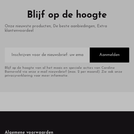
Blijf op de hoogte
Onze nieuwste producten, De beste aanbiedingen, Extra
klantenvoordeel
E-
mailadres
Aanmelden
Blijf op de hoogte van al het moois en speciale acties van Caroline
Barneveld via onze e-mail nieuwsbrief (max. 2 per maand). Zie ook onze
privacyverklaring voor meer informatie.
Footer
Algemene voorwaarden