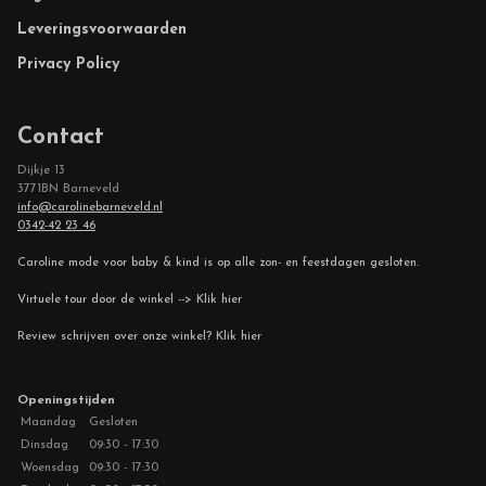
Leveringsvoorwaarden
Privacy Policy
Contact
Dijkje 13
3771BN Barneveld
info@carolinebarneveld.nl
0342-42 23 46
Caroline mode voor baby & kind is op alle zon- en feestdagen gesloten.
Virtuele tour door de winkel --> Klik hier
Review schrijven over onze winkel? Klik hier
Openingstijden
Maandag
Gesloten
Dinsdag
09:30 - 17:30
Woensdag
09:30 - 17:30