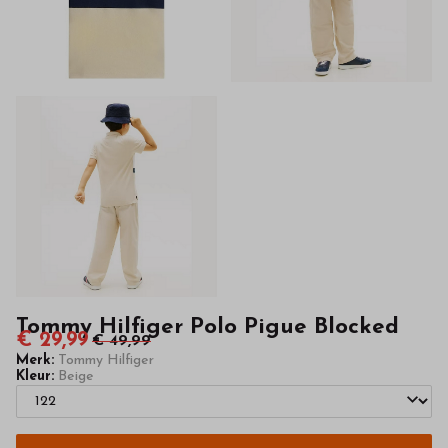
kinderkleding
van
hoge
kwaliteit
in
onze
webshop
Tommy Hilfiger Polo Pigue Blocked
€ 29,99
€ 49,99
Merk:
Tommy Hilfiger
Kleur:
Beige