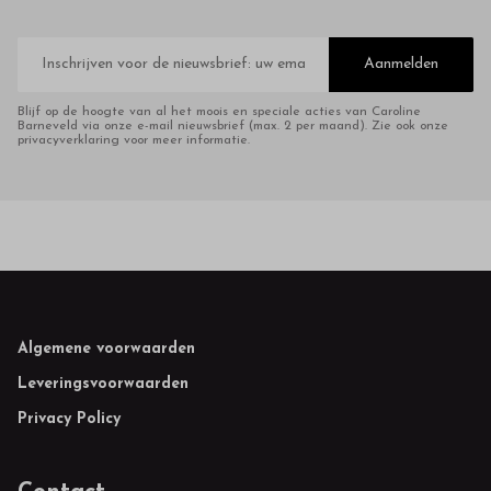
E-
mailadres
Aanmelden
Blijf op de hoogte van al het moois en speciale acties van Caroline
Barneveld via onze e-mail nieuwsbrief (max. 2 per maand). Zie ook onze
privacyverklaring voor meer informatie.
Footer
Algemene voorwaarden
Leveringsvoorwaarden
Privacy Policy