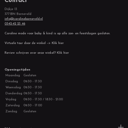
Contact
Dijkje 13
3771BN Barneveld
info@carolinebarneveld.nl
0342-42 23 46
Caroline mode voor baby & kind is op alle zon- en feestdagen gesloten.
Virtuele tour door de winkel --> Klik hier
Review schrijven over onze winkel? Klik hier
Openingstijden
Maandag
Gesloten
Dinsdag
09:30 - 17:30
Woensdag
09:30 - 17:30
Donderdag
09:30 - 17:30
Vrijdag
09:30 - 17:30 / 18:30 - 21:00
Zaterdag
09:30 - 17:00
Zondag
Gesloten