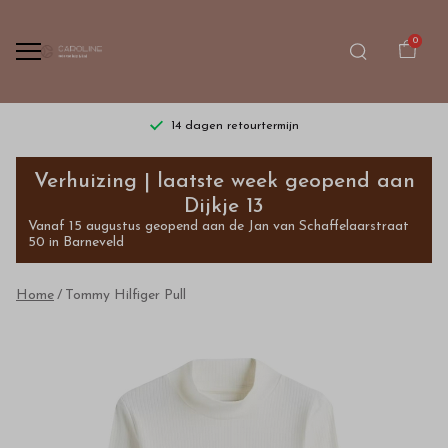
0
14 dagen retourtermijn
Tommy
Verhuizing | laatste week geopend aan
Hilfiger
Dijkje 13
Vanaf 15 augustus geopend aan de Jan van Schaffelaarstraat
Pull
50 in Barneveld
-
Home
Tommy Hilfiger Pull
Bestel
kinderkleding
van