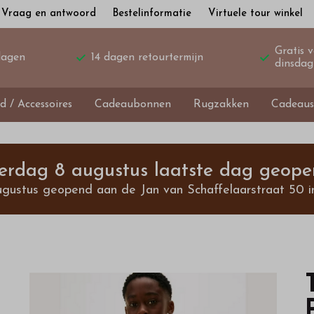
Vraag en antwoord
Bestelinformatie
Virtuele tour winkel
Gratis 
dagen
14 dagen retourtermijn
dinsdag
d / Accessoires
Cadeaubonnen
Rugzakken
Cadeaus
terdag 8 augustus laatste dag geope
ugustus geopend aan de Jan van Schaffelaarstraat 50 i