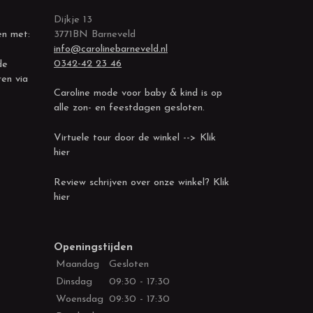
Dijkje 13
en met:
3771BN Barneveld
info@carolinebarneveld.nl
0342-42 23 46
de
ren via
Caroline mode voor baby & kind is op
alle zon- en feestdagen gesloten.
Virtuele tour door de winkel --> Klik
hier
Review schrijven over onze winkel? Klik
hier
Openingstijden
Maandag
Gesloten
Dinsdag
09:30 - 17:30
Woensdag
09:30 - 17:30