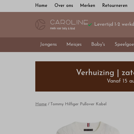
Home
Over ons
Merken
Retourneren
Levertijd 1-2 werk
Jongens
Meisjes
Baby's
Speelgoe
Tommy
Hilfiger
Verhuizing | za
Vanaf 15 a
Pullover
Kabel
Home
Tommy Hilfiger Pullover Kabel
-