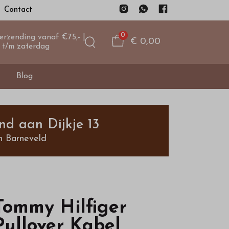
Contact
0
verzending vanaf €75,- |
€ 0,00
 t/m zaterdag
Blog
nd aan Dijkje 13
n Barneveld
Tommy Hilfiger
Pullover Kabel