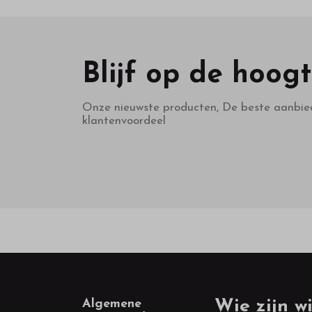
Blijf op de hoog
Onze nieuwste producten, De beste aanbie
klantenvoordeel
Footer
Algemene
Wie zijn wi