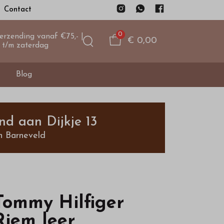
Contact
0
verzending vanaf €75,- |
€ 0,00
 t/m zaterdag
Blog
nd aan Dijkje 13
n Barneveld
Tommy Hilfiger
Riem leer