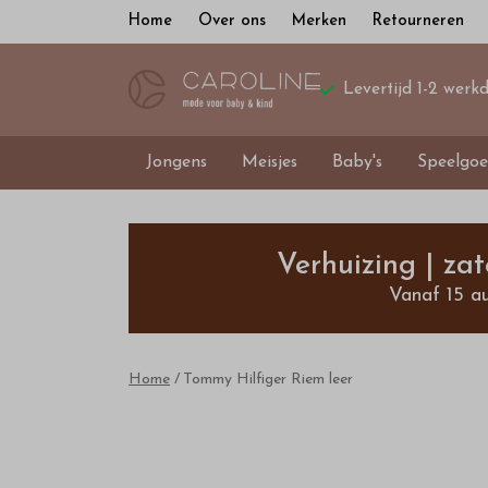
Home
Over ons
Merken
Retourneren
Levertijd 1-2 werk
Jongens
Meisjes
Baby's
Speelgoe
Tommy
Hilfiger
Verhuizing | za
Vanaf 15 a
Riem
leer
Home
Tommy Hilfiger Riem leer
-