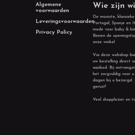
Footer
Algemene
Wie zijn wi
voorwaarden
De mooiste, klassieke
Leveringsvoorwaarden
Portugal, Spanje en It
mode voor baby & kin
Privacy Policy
Binnen de openingstij
onze winkel.
Via deze webshop bie
uw bestelling direct s
aanbod. Bij ontvangst
het zorgvuldig voor u
dagen bij u bezorgd.
gerust!
Veel shopplezier en to