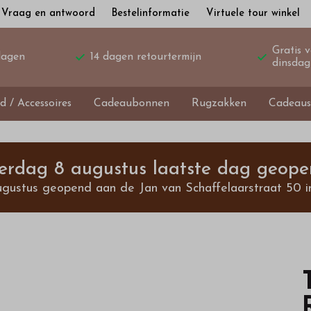
Vraag en antwoord
Bestelinformatie
Virtuele tour winkel
Gratis 
dagen
14 dagen retourtermijn
dinsdag
d / Accessoires
Cadeaubonnen
Rugzakken
Cadeaus
terdag 8 augustus laatste dag geope
ugustus geopend aan de Jan van Schaffelaarstraat 50 i