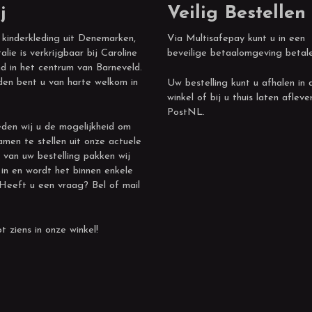
j
Veilig Bestellen
 kinderkleding uit Denemarken,
Via Multisafepay kunt u in een
alie is verkrijgbaar bij Caroline
beveilige betaalomgeving betal
d in het centrum van Barneveld.
den bent u van harte welkom in
Uw bestelling kunt u afhalen in 
winkel of bij u thuis laten afleve
PostNL.
den wij u de mogelijkheid om
amen te stellen uit onze actuele
 van uw bestelling pakken wij
 in en wordt het binnen enkele
 Heeft u een vraag? Bel of mail
t ziens in onze winkel!