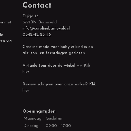
Contact
Dijkje 13
en met:
3771BN Barneveld
info@carolinebarneveld.nl
0342-42 23 46
de
ren via
Caroline mode voor baby & kind is op
alle zon- en feestdagen gesloten.
Virtuele tour door de winkel --> Klik
hier
Review schrijven over onze winkel? Klik
hier
Openingstijden
Maandag
Gesloten
Dinsdag
09:30 - 17:30