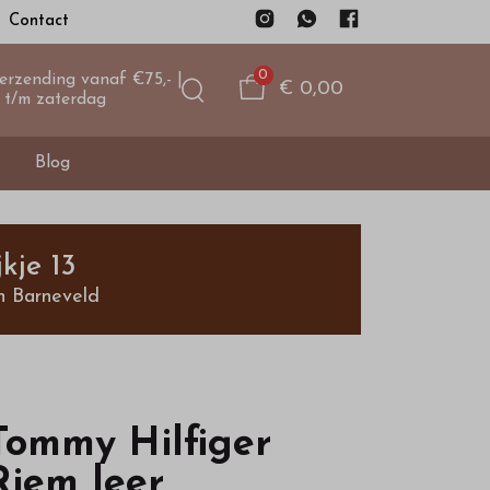
Contact
0
verzending vanaf €75,- |
€ 0,00
 t/m zaterdag
Blog
kje 13
n Barneveld
Tommy Hilfiger
Riem leer