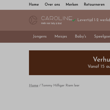
Home
Over ons
Merken
Retourneren
Levertijd 1-2 werk
Jongens
Meisjes
Baby's
Speelgoe
Tommy
Hilfiger
Verhu
Vanaf 15 a
Riem
leer
Home
Tommy Hilfiger Riem leer
-