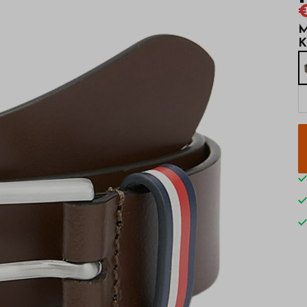
€
M
K