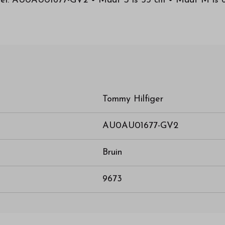
Model: AU0AU01677-GV2 • Maat S is 55 cm • Maat M is 
Tommy Hilfiger
AU0AU01677-GV2
Bruin
9673