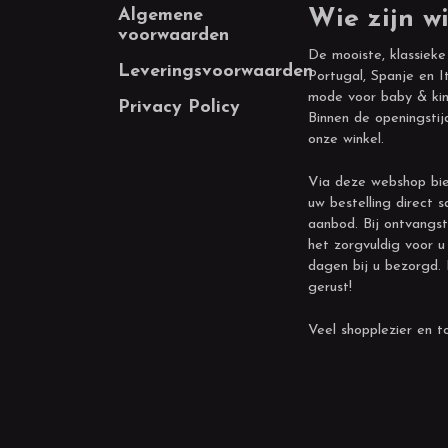
Footer
Algemene
Wie zijn wi
voorwaarden
De mooiste, klassieke
Leveringsvoorwaarden
Portugal, Spanje en It
mode voor baby & kin
Privacy Policy
Binnen de openingstij
onze winkel.
Via deze webshop bie
uw bestelling direct s
aanbod. Bij ontvangst
het zorgvuldig voor u
dagen bij u bezorgd.
gerust!
Veel shopplezier en to