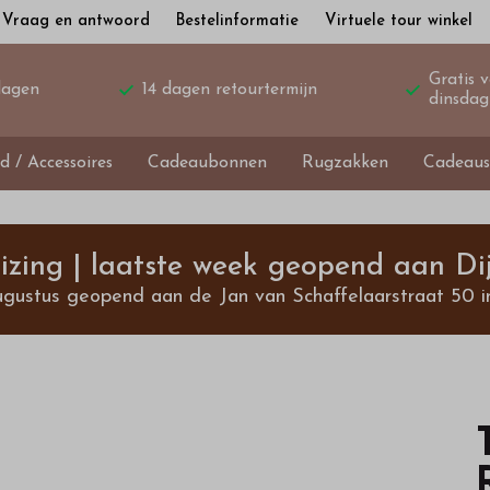
Vraag en antwoord
Bestelinformatie
Virtuele tour winkel
Gratis 
dagen
14 dagen retourtermijn
dinsdag
d / Accessoires
Cadeaubonnen
Rugzakken
Cadeaus
izing | laatste week geopend aan Dij
ugustus geopend aan de Jan van Schaffelaarstraat 50 i