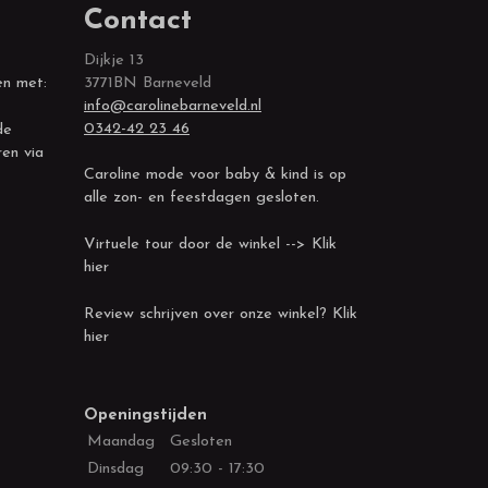
Contact
Dijkje 13
en met:
3771BN Barneveld
info@carolinebarneveld.nl
0342-42 23 46
de
ren via
Caroline mode voor baby & kind is op
alle zon- en feestdagen gesloten.
Virtuele tour door de winkel --> Klik
hier
Review schrijven over onze winkel? Klik
hier
Openingstijden
Maandag
Gesloten
Dinsdag
09:30 - 17:30