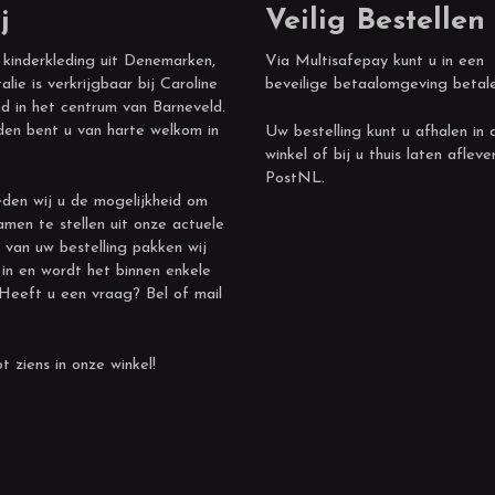
j
Veilig Bestellen
 kinderkleding uit Denemarken,
Via Multisafepay kunt u in een
alie is verkrijgbaar bij Caroline
beveilige betaalomgeving betal
d in het centrum van Barneveld.
den bent u van harte welkom in
Uw bestelling kunt u afhalen in 
winkel of bij u thuis laten afleve
PostNL.
den wij u de mogelijkheid om
amen te stellen uit onze actuele
 van uw bestelling pakken wij
 in en wordt het binnen enkele
 Heeft u een vraag? Bel of mail
t ziens in onze winkel!