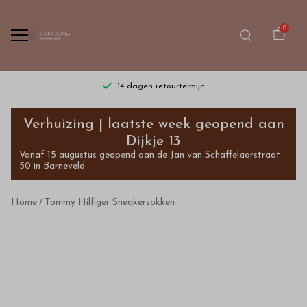
0
14 dagen retourtermijn
Tommy
Verhuizing | laatste week geopend aan
Hilfiger
Dijkje 13
Vanaf 15 augustus geopend aan de Jan van Schaffelaarstraat
Sneakersokken
50 in Barneveld
-
Home
Tommy Hilfiger Sneakersokken
Bestel
kinderkleding
van