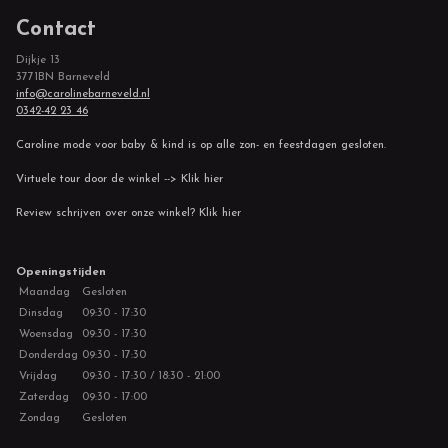
Contact
Dijkje 13
3771BN Barneveld
info@carolinebarneveld.nl
0342-42 23 46
Caroline mode voor baby & kind is op alle zon- en feestdagen gesloten.
Virtuele tour door de winkel --> Klik hier
Review schrijven over onze winkel? Klik hier
Openingstijden
Maandag
Gesloten
Dinsdag
09:30 - 17:30
Woensdag
09:30 - 17:30
Donderdag
09:30 - 17:30
Vrijdag
09:30 - 17:30 / 18:30 - 21:00
Zaterdag
09:30 - 17:00
Zondag
Gesloten