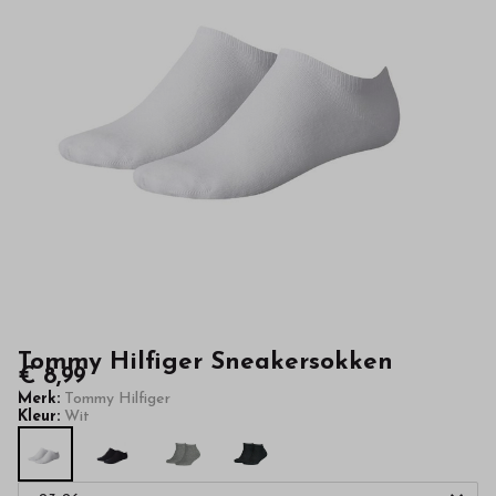
hoge
kwaliteit
in
onze
webshop
Tommy Hilfiger Sneakersokken
€ 8,99
Merk:
Tommy Hilfiger
Kleur:
Wit