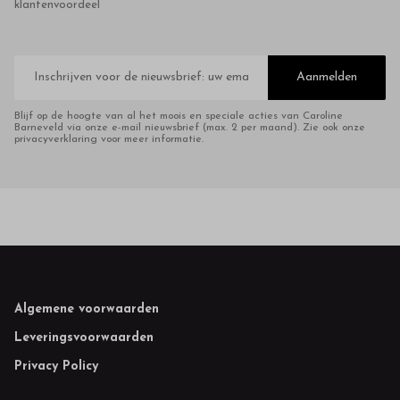
klantenvoordeel
E-
mailadres
Aanmelden
Blijf op de hoogte van al het moois en speciale acties van Caroline
Barneveld via onze e-mail nieuwsbrief (max. 2 per maand). Zie ook onze
privacyverklaring voor meer informatie.
Footer
Algemene voorwaarden
Leveringsvoorwaarden
Privacy Policy