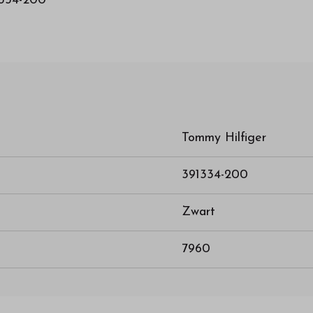
1334-200
Tommy Hilfiger
391334-200
Zwart
7960