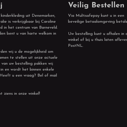
j
Veilig Bestellen
 kinderkleding uit Denemarken,
Via Multisafepay kunt u in een
alie is verkrijgbaar bij Caroline
beveilige betaalomgeving betal
d in het centrum van Barneveld.
den bent u van harte welkom in
Uw bestelling kunt u afhalen in 
winkel of bij u thuis laten afleve
PostNL.
den wij u de mogelijkheid om
amen te stellen uit onze actuele
 van uw bestelling pakken wij
 in en wordt het binnen enkele
 Heeft u een vraag? Bel of mail
t ziens in onze winkel!