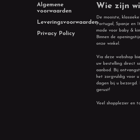
Footer
Algemene
Wie zijn wi
voorwaarden
De mooiste, klassieke
Leveringsvoorwaarden
Portugal, Spanje en It
mode voor baby & kin
Privacy Policy
Binnen de openingstij
onze winkel.
Via deze webshop bie
uw bestelling direct s
aanbod. Bij ontvangst
het zorgvuldig voor u
dagen bij u bezorgd.
gerust!
Veel shopplezier en to