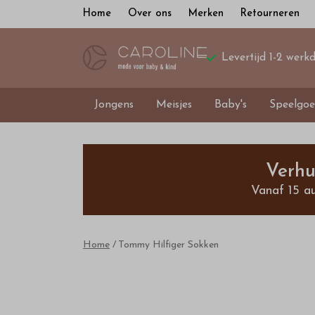
Home
Over ons
Merken
Retourneren
Levertijd 1-2 werk
Jongens
Meisjes
Baby's
Speelgoe
Tommy
Hilfiger
Verhu
Vanaf 15 a
Sokken
-
Home
Tommy Hilfiger Sokken
Bestel