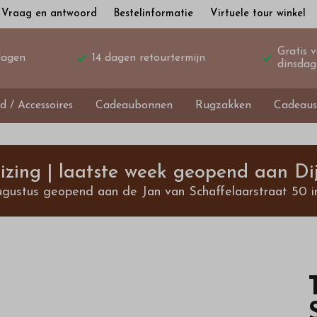
Vraag en antwoord
Bestelinformatie
Virtuele tour winkel
Gratis 
dagen
14 dagen retourtermijn
dinsdag
d / Accessoires
Cadeaubonnen
Rugzakken
Cadeaus
izing | laatste week geopend aan Dij
ugustus geopend aan de Jan van Schaffelaarstraat 50 i