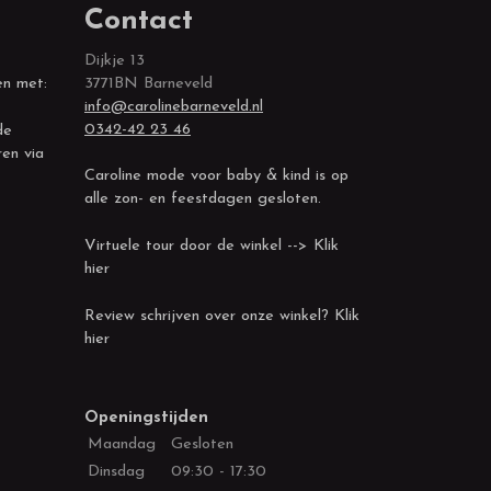
Contact
Dijkje 13
en met:
3771BN Barneveld
info@carolinebarneveld.nl
0342-42 23 46
de
ren via
Caroline mode voor baby & kind is op
alle zon- en feestdagen gesloten.
Virtuele tour door de winkel --> Klik
hier
Review schrijven over onze winkel? Klik
hier
Openingstijden
Maandag
Gesloten
Dinsdag
09:30 - 17:30