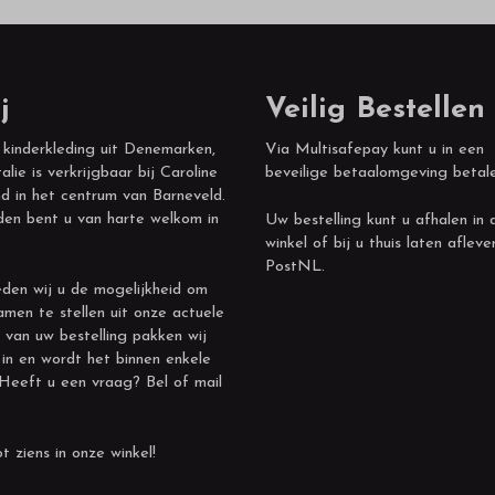
j
Veilig Bestellen
 kinderkleding uit Denemarken,
Via Multisafepay kunt u in een
alie is verkrijgbaar bij Caroline
beveilige betaalomgeving betal
d in het centrum van Barneveld.
den bent u van harte welkom in
Uw bestelling kunt u afhalen in 
winkel of bij u thuis laten afleve
PostNL.
den wij u de mogelijkheid om
amen te stellen uit onze actuele
 van uw bestelling pakken wij
 in en wordt het binnen enkele
 Heeft u een vraag? Bel of mail
t ziens in onze winkel!