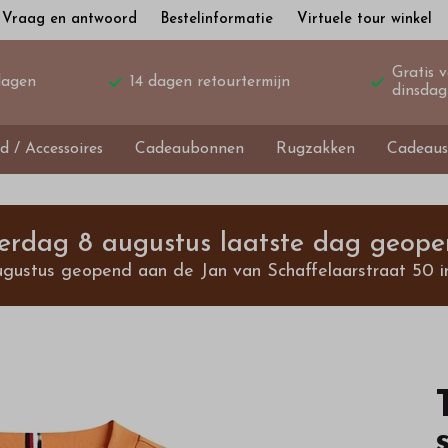
Vraag en antwoord
Bestelinformatie
Virtuele tour winkel
Gratis 
dagen
14 dagen retourtermijn
dinsdag
d / Accessoires
Cadeaubonnen
Rugzakken
Cadeaus
terdag 8 augustus laatste dag geope
ugustus geopend aan de Jan van Schaffelaarstraat 50 i