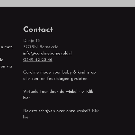
Contact
Dijkje 13
en met:
3771BN Barneveld
info@carolinebarneveld.nl
0342-42 23 46
de
ren via
Caroline mode voor baby & kind is op
alle zon- en feestdagen gesloten.
Virtuele tour door de winkel --> Klik
hier
Review schrijven over onze winkel? Klik
hier