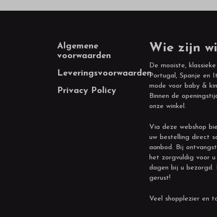
Footer
Algemene
Wie zijn wi
voorwaarden
De mooiste, klassieke
Leveringsvoorwaarden
Portugal, Spanje en It
mode voor baby & kin
Privacy Policy
Binnen de openingstij
onze winkel.
Via deze webshop bie
uw bestelling direct s
aanbod. Bij ontvangst
het zorgvuldig voor u
dagen bij u bezorgd.
gerust!
Veel shopplezier en to