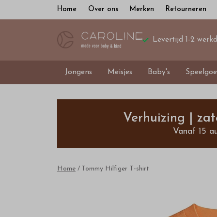
Home
Over ons
Merken
Retourneren
Levertijd 1-2 werk
Jongens
Meisjes
Baby's
Speelgoe
Tommy
Hilfiger
Verhuizing | za
Vanaf 15 a
T-
shirt
Home
Tommy Hilfiger T-shirt
-