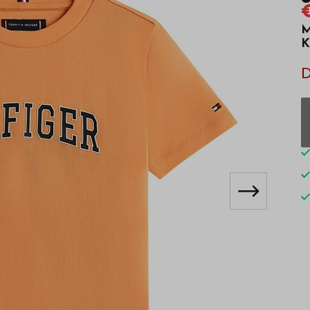
€
M
K
D