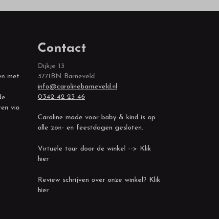
Contact
Dijkje 13
en met:
3771BN Barneveld
info@carolinebarneveld.nl
0342-42 23 46
de
ren via
Caroline mode voor baby & kind is op
alle zon- en feestdagen gesloten.
Virtuele tour door de winkel --> Klik
hier
Review schrijven over onze winkel? Klik
hier