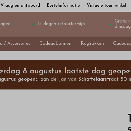
Vraag en antwoord
Bestelinformatie
Virtuele tour winkel
Gratis 
dagen
14 dagen retourtermijn
dinsdag
d / Accessoires
Cadeaubonnen
Rugzakken
Cadeaus
terdag 8 augustus laatste dag geope
ugustus geopend aan de Jan van Schaffelaarstraat 50 i