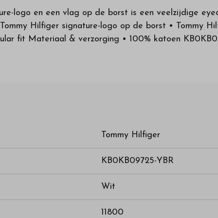
ure-logo en een vlag op de borst is een veelzijdige eyec
• Tommy Hilfiger signature-logo op de borst • Tommy H
gular fit Materiaal & verzorging • 100% katoen KB0K
Tommy Hilfiger
KB0KB09725-YBR
Wit
11800