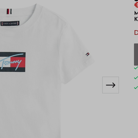
€
M
K
D