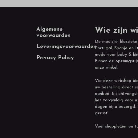
Footer
Algemene
Wie zijn wi
voorwaarden
De mooiste, klassieke
Leveringsvoorwaarden
Portugal, Spanje en It
mode voor baby & kin
Privacy Policy
Binnen de openingstij
onze winkel.
Via deze webshop bie
uw bestelling direct s
aanbod. Bij ontvangst
het zorgvuldig voor u
dagen bij u bezorgd.
gerust!
Veel shopplezier en to