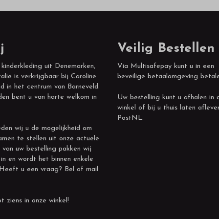
j
Veilig Bestellen
 kinderkleding uit Denemarken,
Via Multisafepay kunt u in een
alie is verkrijgbaar bij Caroline
beveilige betaalomgeving betal
d in het centrum van Barneveld.
den bent u van harte welkom in
Uw bestelling kunt u afhalen in 
winkel of bij u thuis laten afleve
PostNL.
den wij u de mogelijkheid om
amen te stellen uit onze actuele
 van uw bestelling pakken wij
 in en wordt het binnen enkele
 Heeft u een vraag? Bel of mail
t ziens in onze winkel!