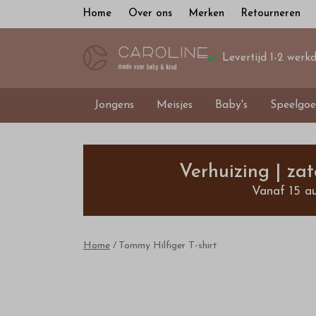
Home
Over ons
Merken
Retourneren
Levertijd 1-2 werk
Jongens
Meisjes
Baby's
Speelgoe
Tommy
Hilfiger
Verhuizing | za
Vanaf 15 a
T-
shirt
Home
Tommy Hilfiger T-shirt
-