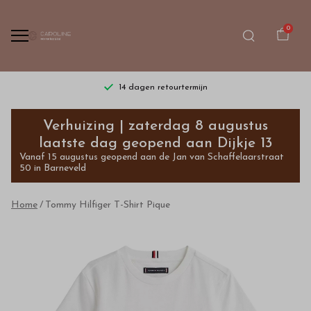
0
14 dagen retourtermijn
Tommy
Verhuizing | zaterdag 8 augustus
Hilfiger
laatste dag geopend aan Dijkje 13
Vanaf 15 augustus geopend aan de Jan van Schaffelaarstraat
T-
50 in Barneveld
Shirt
Home
Tommy Hilfiger T-Shirt Pique
Pique
-
Bestel