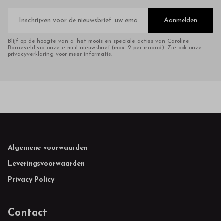
E-
mailadres
Aanmelden
Blijf op de hoogte van al het moois en speciale acties van Caroline
Barneveld via onze e-mail nieuwsbrief (max. 2 per maand). Zie ook onze
privacyverklaring voor meer informatie.
Footer
Algemene voorwaarden
Leveringsvoorwaarden
Privacy Policy
Contact