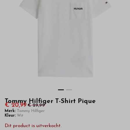
kinderkleding
van
hoge
kwaliteit
in
onze
webshop
Tommy Hilfiger T-Shirt Pique
€ 20,99
€ 29,99
Merk:
Tommy Hilfiger
Kleur:
Wit
Dit product is uitverkocht.