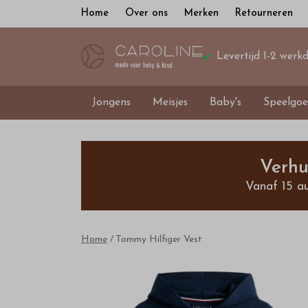
Home
Over ons
Merken
Retourneren
Levertijd 1-2 werk
Jongens
Meisjes
Baby's
Speelgoe
Tommy
Hilfiger
Verhu
Vanaf 15 a
Vest
-
Home
Tommy Hilfiger Vest
Bestel