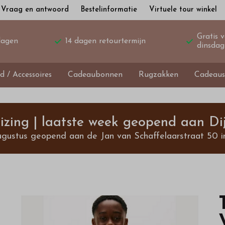
Vraag en antwoord
Bestelinformatie
Virtuele tour winkel
Gratis 
dagen
14 dagen retourtermijn
dinsdag
d / Accessoires
Cadeaubonnen
Rugzakken
Cadeaus
izing | laatste week geopend aan Dij
ugustus geopend aan de Jan van Schaffelaarstraat 50 i