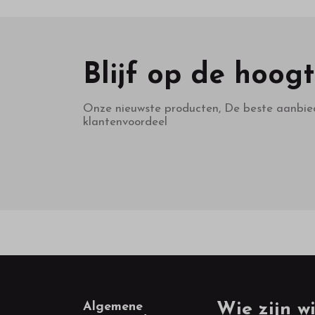
Blijf op de hoog
Onze nieuwste producten, De beste aanbie
klantenvoordeel
Footer
Algemene
Wie zijn wi