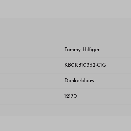
Tommy Hilfiger
KB0KB10362-C1G
Donkerblauw
12170