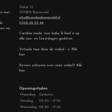
Dijkje 13
en met:
3771BN Barneveld
info@carolinebarneveld.nl
0342-42 23 46
de
ren via
Caroline mode voor baby & kind is op
alle zon- en feestdagen gesloten.
Virtuele tour door de winkel --> Klik
hier
Review schrijven over onze winkel? Klik
hier
Openingstijden
Maandag
Gesloten
Dinsdag
09:30 - 17:30
Woensdag
09:30 - 17:30