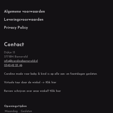
Footer
Algemene voorwaarden
Leveringsvoorwaarden
Privacy Policy
Contact
Dijkje 13
3771BN Barneveld
info@carolinebarneveld.nl
0342-42 23 46
Caroline mode voor baby & kind is op alle zon- en feestdagen gesloten.
Virtuele tour door de winkel --> Klik hier
Review schrijven over onze winkel? Klik hier
Openingstijden
Maandag
Gesloten