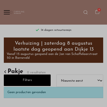
0
14 dagen retourtermijn
Pakje
Verhuizing | zaterdag 8 augustus
-
laatste dag geopend aan Dijkje 13
Vanaf 15 augustus geopend aan de Jan van Schaffelaarstraat
Bestel
50 in Barneveld
kinderkleding
Pakje
0 resultaten
van
Filters
hoge
Geen producten gevonden
kwaliteit