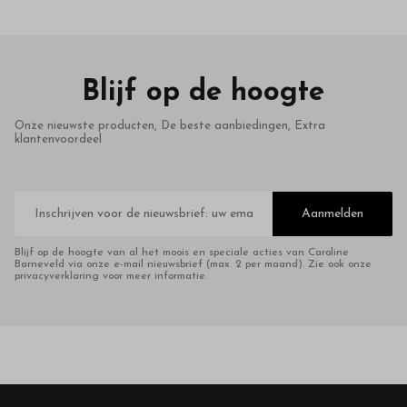
Blijf op de hoogte
Onze nieuwste producten, De beste aanbiedingen, Extra
klantenvoordeel
E-
mailadres
Aanmelden
Blijf op de hoogte van al het moois en speciale acties van Caroline
Barneveld via onze e-mail nieuwsbrief (max. 2 per maand). Zie ook onze
privacyverklaring voor meer informatie.