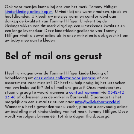
Ook voor meisjes kunt u bij ons van het merk Tommy Hilfiger
kinderkleding online kopen
. U vindt bij ons warme mutsen, sjaals en
hoofdbanden. U kleedt uw meisjes warm en comfortabel aan
dankzij de kwaliteit van Tommy Hilfiger. U rekent bij de
kledingstukken van dit merk altijd op een uitstekende kwaliteit en
een lange levensduur. Deze kinderkledingcollectie van Tommy
Hilfiger vindt u zowel online als in onze winkel en is ook geschikt om
uw baby mee aan te kleden.
Bel of mail ons gerust
Heeft u vragen over de Tommy Hilfiger kinderkleding of
babykleding uit
onze online collectie voor jongens
of ons
assortiment voor meisjes
? Of heeft u hulp nodig bij het uitzoeken
van een leuke outfit? Bel of mail ons gerust! Onze medewerkers
staan u graag te woord wanneer u
contact opneemt
via
0342-42
23 46
of adviseren u in de winkel in Barneveld. Daarnaast is het
mogelijk om een e-mail te sturen naar
info@willekebarneveld.nl
.
Wanneer u heeft gevonden wat u zocht, plaatst u eenvoudig online
uw bestelling met kinderkleding van het merk Tommy Hilfiger. Deze
wordt vervolgens binnen één tot drie dagen thuisbezorgd.