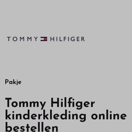
in
onze
webshop
Pakje
Tommy Hilfiger
kinderkleding online
bestellen