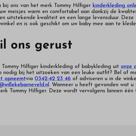
u bij ons van het merk Tommy Hilfiger
kinderkleding onl
w meisjes warm en comfortabel aan dankzij de kwalitei
een uitstekende kwaliteit en een lange levensduur. Deze 
e winkel en is ook geschikt om uw baby mee aan te klede
il ons gerust
 Tommy Hilfiger kinderkleding of babykleding uit
onze o
p nodig bij het uitzoeken van een leuke outfit? Bel of 
ct opneemt
via
0342-42 23 46
of adviseren u in de winke
@willekebarneveld.nl
. Wanneer u heeft gevonden wat u z
erk Tommy Hilfiger. Deze wordt vervolgens binnen één 