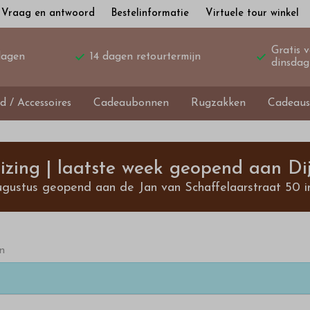
Vraag en antwoord
Bestelinformatie
Virtuele tour winkel
Gratis 
dagen
14 dagen retourtermijn
dinsdag
d / Accessoires
Cadeaubonnen
Rugzakken
Cadeaus
izing | laatste week geopend aan Dij
ugustus geopend aan de Jan van Schaffelaarstraat 50 i
n