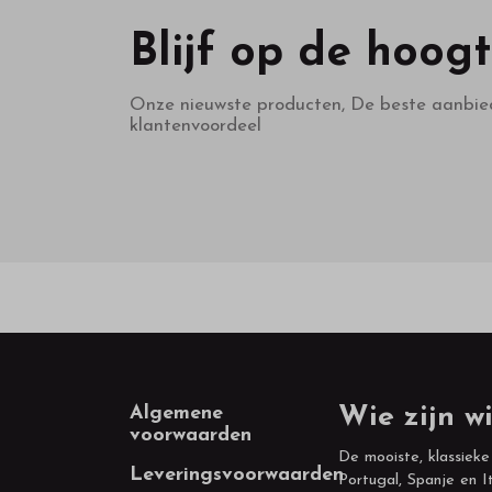
Blijf op de hoog
Onze nieuwste producten, De beste aanbie
klantenvoordeel
Footer
Algemene
Wie zijn wi
voorwaarden
De mooiste, klassieke
Leveringsvoorwaarden
Portugal, Spanje en It