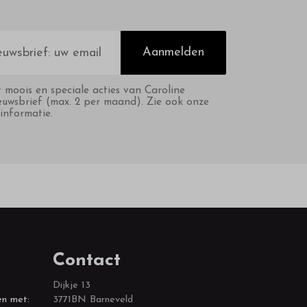
Aanmelden
t moois en speciale acties van Caroline
euwsbrief (max. 2 per maand). Zie ook onze
informatie.
Contact
Dijkje 13
en met:
3771BN Barneveld