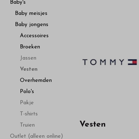
hoge
Baby's
Baby meisjes
kwaliteit
Baby jongens
in
Accessoires
Broeken
onze
Jassen
webshop
Vesten
Overhemden
Polo's
Pakje
T-shirts
Vesten
Truien
Outlet (alleen online)