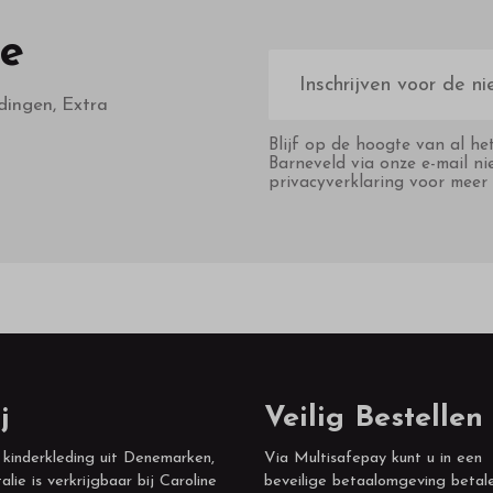
te
E-
mailadres
dingen, Extra
Blijf op de hoogte van al he
Barneveld via onze e-mail ni
privacyverklaring voor meer 
j
Veilig Bestellen
 kinderkleding uit Denemarken,
Via Multisafepay kunt u in een
alie is verkrijgbaar bij Caroline
beveilige betaalomgeving betal