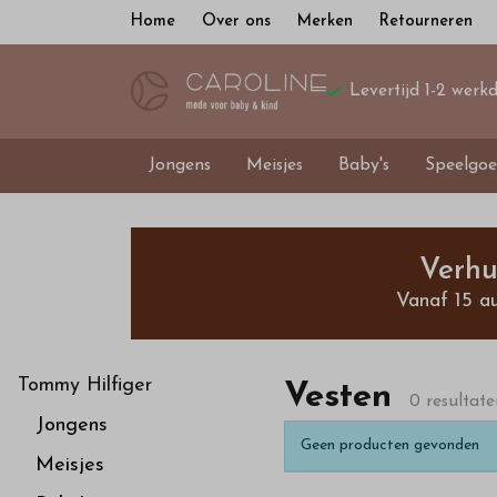
Home
Over ons
Merken
Retourneren
Levertijd 1-2 werk
Jongens
Meisjes
Baby's
Speelgoe
Vesten
-
Verhu
Vanaf 15 a
Bestel
kinderkleding
Tommy Hilfiger
Vesten
0 resultate
Jongens
van
Geen producten gevonden
Meisjes