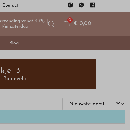
Contact
0
verzending vanaf €75,- |
€ 0,00
 t/m zaterdag
Blog
kje 13
n Barneveld