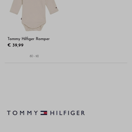
in
onze
webshop
Tommy Hilfiger Romper
€ 39,99
80 - 92