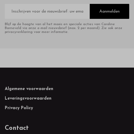
E-
mailadres
Aanmelden
Blijf op de hoogte van al het moois en speciale acties van Caroline
Barneveld via onze e-mail nieuwsbrief (max. 2 per maand). Zie ook onze
privacyverklaring voor meer informatie.
Footer
Algemene voorwaarden
Leveringsvoorwaarden
Privacy Policy
Contact