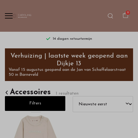
0
14 dagen retourtermijn
Accessoires
Verhuizing | laatste week geopend aan
-
Dijkje 13
Vanaf 15 augustus geopend aan de Jan van Schaffelaarstraat
Bestel
50 in Barneveld
kinderkleding
Accessoires
1 resultaten
van
Filters
hoge
kwaliteit