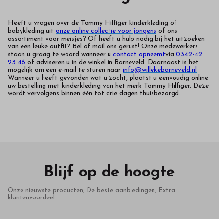
Heeft u vragen over de Tommy Hilfiger kinderkleding of
babykleding uit
onze online collectie voor jongens
of ons
assortiment voor meisjes
? Of heeft u hulp nodig bij het uitzoeken
van een leuke outfit? Bel of mail ons gerust! Onze medewerkers
staan u graag te woord wanneer u
contact opneemt
via
0342-42
23 46
of adviseren u in de winkel in Barneveld. Daarnaast is het
mogelijk om een e-mail te sturen naar
info@willekebarneveld.nl
.
Wanneer u heeft gevonden wat u zocht, plaatst u eenvoudig online
uw bestelling met kinderkleding van het merk Tommy Hilfiger. Deze
wordt vervolgens binnen één tot drie dagen thuisbezorgd.
Blijf op de hoogte
Onze nieuwste producten, De beste aanbiedingen, Extra
klantenvoordeel