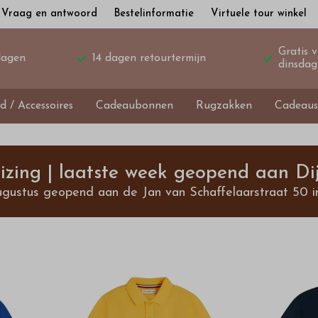
Vraag en antwoord
Bestelinformatie
Virtuele tour winkel
Gratis 
dagen
14 dagen retourtermijn
dinsdag
d / Accessoires
Cadeaubonnen
Rugzakken
Cadeaus
izing | laatste week geopend aan Dij
ugustus geopend aan de Jan van Schaffelaarstraat 50 i