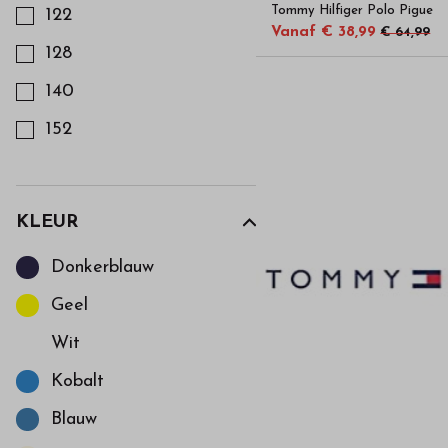
Tommy Hilfiger Polo Pigue
122
Vanaf € 38,99
€ 64,99
128
140
152
164
KLEUR
Kies een Kleur om op te filteren
Donkerblauw
Geel
Wit
Kobalt
Blauw