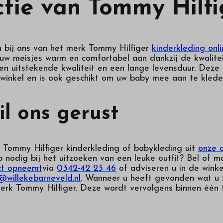
ctie van Tommy Hilfi
u bij ons van het merk Tommy Hilfiger
kinderkleding onl
w meisjes warm en comfortabel aan dankzij de kwalitei
een uitstekende kwaliteit en een lange levensduur. Deze 
e winkel en is ook geschikt om uw baby mee aan te klede
il ons gerust
 Tommy Hilfiger kinderkleding of babykleding uit
onze o
p nodig bij het uitzoeken van een leuke outfit? Bel of 
ct opneemt
via
0342-42 23 46
of adviseren u in de winke
@willekebarneveld.nl
. Wanneer u heeft gevonden wat u z
erk Tommy Hilfiger. Deze wordt vervolgens binnen één 