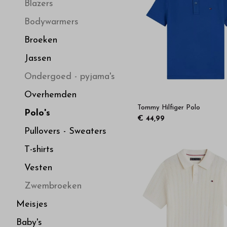
hoge
Blazers
Bodywarmers
kwaliteit
Broeken
in
Jassen
Ondergoed - pyjama's
onze
Overhemden
Tommy Hilfiger Polo
webshop
Polo's
€ 44,99
Pullovers - Sweaters
T-shirts
Vesten
Zwembroeken
Meisjes
Baby's