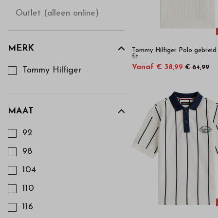
Outlet (alleen online)
MERK
Tommy Hilfiger Polo gebreid
fit
Kies een Merk om op te filteren
Vanaf € 38,99
€ 64,99
Tommy Hilfiger
MAAT
Kies een Maat om op te filteren
92
98
104
110
116