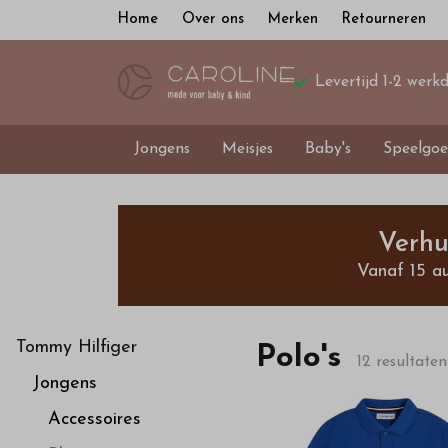
Home
Over ons
Merken
Retourneren
Levertijd 1-2 werk
Jongens
Meisjes
Baby's
Speelgoe
Polo's
-
Verhu
Vanaf 15 a
Bestel
kinderkleding
Tommy Hilfiger
Polo's
12 resultaten
Jongens
van
Accessoires