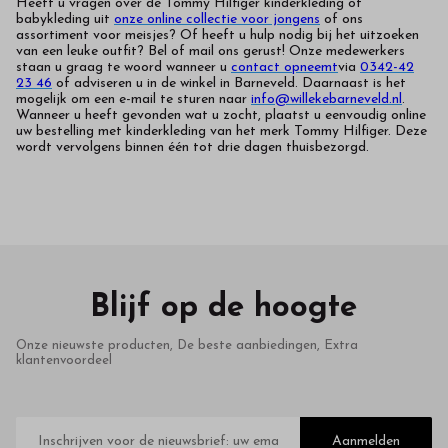
Heeft u vragen over de Tommy Hilfiger kinderkleding of
babykleding uit
onze online collectie voor jongens
of ons
assortiment voor meisjes
? Of heeft u hulp nodig bij het uitzoeken
van een leuke outfit? Bel of mail ons gerust! Onze medewerkers
staan u graag te woord wanneer u
contact opneemt
via
0342-42
23 46
of adviseren u in de winkel in Barneveld. Daarnaast is het
mogelijk om een e-mail te sturen naar
info@willekebarneveld.nl
.
Wanneer u heeft gevonden wat u zocht, plaatst u eenvoudig online
uw bestelling met kinderkleding van het merk Tommy Hilfiger. Deze
wordt vervolgens binnen één tot drie dagen thuisbezorgd.
Blijf op de hoogte
Onze nieuwste producten, De beste aanbiedingen, Extra
klantenvoordeel
E-
mailadres
Aanmelden