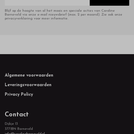
Blijf op de hoogte van al het moois en speciale acties van Caroline
Barneveld via onze e-mail nieuwsbrief (max. 2 per maand). Zie ook onze
privacyverklaring voor meer informatie.
Footer
Algemene voorwaarden
Leveringsvoorwaarden
Privacy Policy
Contact
Dijkje 13
3771BN Barneveld