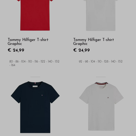
kwaliteit
in
onze
webshop
Tommy Hilfiger T-shirt
Tommy Hilfiger T-shirt
Graphic
Graphic
€ 24,99
€ 24,99
80 - 86 - 104 - 110 - 116 - 122 - 140 - 152
92 - 98 - 104 - 110 - 128 - 140 - 152
- 164