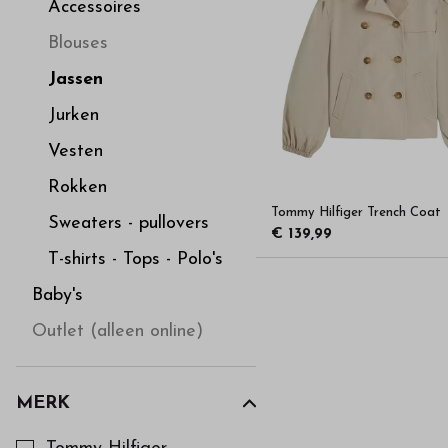
hoge
Accessoires
Blouses
kwaliteit
Jassen
in
Jurken
Vesten
onze
Rokken
Tommy Hilfiger Trench Coat
webshop
Sweaters - pullovers
€ 139,99
T-shirts - Tops - Polo's
Baby's
Outlet (alleen online)
MERK
Kies een Merk om op te filteren