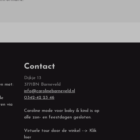
Contact
Dijkje 13
en met:
3771BN Barneveld
info@carolinebarneveld.nl
0342-42 23 46
de
ren via
Caroline mode voor baby & kind is op
alle zon- en feestdagen gesloten.
Virtuele tour door de winkel --> Klik
hier