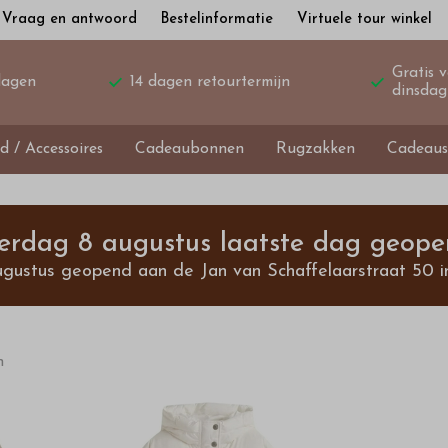
Vraag en antwoord
Bestelinformatie
Virtuele tour winkel
Gratis 
dagen
14 dagen retourtermijn
dinsdag
d / Accessoires
Cadeaubonnen
Rugzakken
Cadeaus
terdag 8 augustus laatste dag geope
ugustus geopend aan de Jan van Schaffelaarstraat 50 i
n