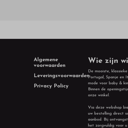
Footer
Algemene
Wie zijn wi
voorwaarden
De mooiste, klassieke
Leveringsvoorwaarden
Portugal, Spanje en It
mode voor baby & kin
Privacy Policy
Binnen de openingstij
onze winkel.
Via deze webshop bie
uw bestelling direct s
aanbod. Bij ontvangst
het zorgvuldig voor u