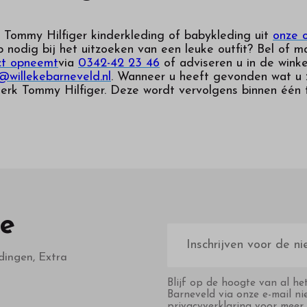
 Tommy Hilfiger kinderkleding of babykleding uit
onze o
p nodig bij het uitzoeken van een leuke outfit? Bel of 
ct opneemt
via
0342-42 23 46
of adviseren u in de winke
@willekebarneveld.nl
. Wanneer u heeft gevonden wat u z
erk Tommy Hilfiger. Deze wordt vervolgens binnen één 
te
E-
mailadres
dingen, Extra
Blijf op de hoogte van al he
Barneveld via onze e-mail ni
privacyverklaring voor meer 