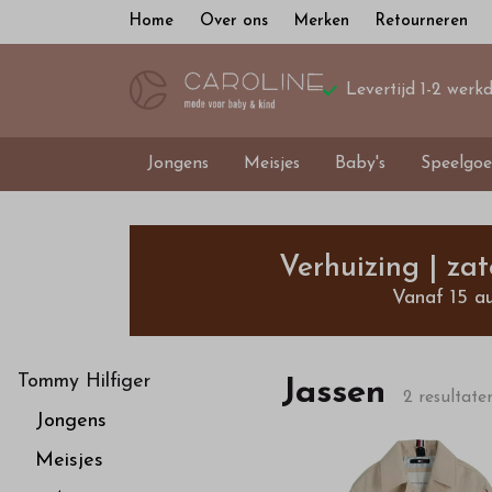
Home
Over ons
Merken
Retourneren
Levertijd 1-2 werk
Jongens
Meisjes
Baby's
Speelgoe
Jassen
-
Verhuizing | za
Vanaf 15 a
Bestel
kinderkleding
Tommy Hilfiger
Jassen
2 resultate
Jongens
van
Meisjes