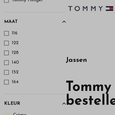
Tommy Hilfiger
MAAT
Kies een Maat om op te filteren
116
122
128
Jassen
140
152
164
Tommy H
bestell
KLEUR
Kies een Kleur om op te filteren