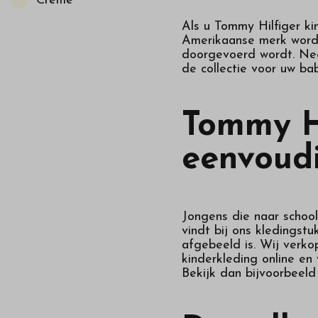
Crème
Als u Tommy Hilfiger kin
Amerikaanse merk wordt 
doorgevoerd wordt. Neem
de collectie voor uw bab
Tommy Hi
eenvoudi
Jongens die naar school,
vindt bij ons kledingstu
afgebeeld is. Wij verko
kinderkleding online en
Bekijk dan bijvoorbeel