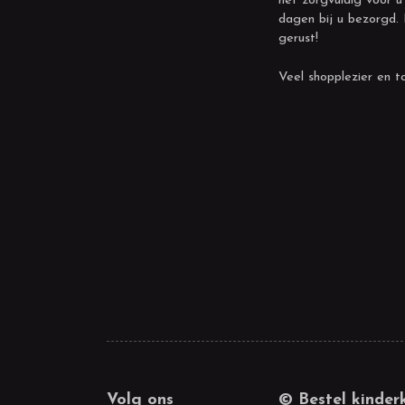
het zorgvuldig voor u
dagen bij u bezorgd.
gerust!
Veel shopplezier en to
Volg ons
© Bestel kinder