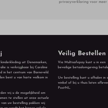
privacyverklaring voor meer 
j
Veilig Bestellen
 kinderkleding uit Denemarken,
Via Multisafepay kunt u in een
alie is verkrijgbaar bij Caroline
beveilige betaalomgeving betal
d in het centrum van Barneveld.
den bent u van harte welkom in
Uw bestelling kunt u afhalen in 
winkel of bij u thuis laten afleve
PostNL.
den wij u de mogelijkheid om
amen te stellen uit onze actuele
 van uw bestelling pakken wij