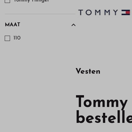
Tommy Hilfiger
MAAT
Kies een Maat om op te filteren
110
Vesten
Tommy H
bestell