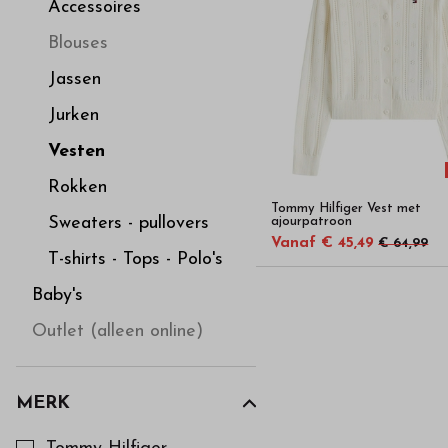
hoge
Accessoires
Blouses
kwaliteit
Jassen
in
Jurken
Vesten
onze
Rokken
Tommy Hilfiger Vest met
webshop
Sweaters - pullovers
ajourpatroon
Vanaf € 45,49
€ 64,99
T-shirts - Tops - Polo's
Baby's
Outlet (alleen online)
MERK
Kies een Merk om op te filteren