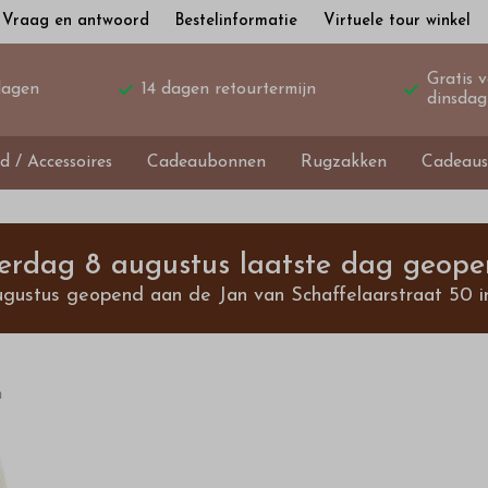
Vraag en antwoord
Bestelinformatie
Virtuele tour winkel
Gratis 
dagen
14 dagen retourtermijn
dinsdag
d / Accessoires
Cadeaubonnen
Rugzakken
Cadeaus
terdag 8 augustus laatste dag geope
ugustus geopend aan de Jan van Schaffelaarstraat 50 i
n