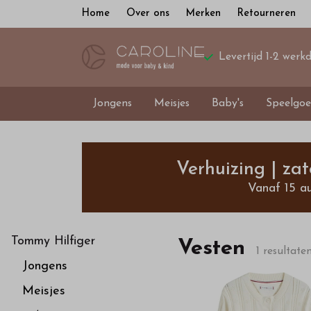
Home
Over ons
Merken
Retourneren
Levertijd 1-2 werk
Jongens
Meisjes
Baby's
Speelgoe
Vesten
-
Verhuizing | za
Vanaf 15 a
Bestel
kinderkleding
Tommy Hilfiger
Vesten
1 resultate
Jongens
van
Meisjes