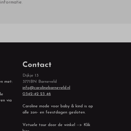
informatie.
Contact
Dijkje 13
en met:
3771BN Barneveld
info@carolinebarneveld.nl
0342-42 23 46
de
ren via
Caroline mode voor baby & kind is op
alle zon- en feestdagen gesloten.
Virtuele tour door de winkel --> Klik