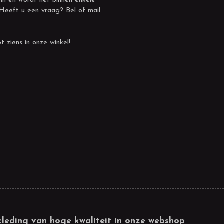
 in en wordt het binnen enkele
 Heeft u een vraag? Bel of mail
t ziens in onze winkel!
kleding van hoge kwaliteit in onze webshop