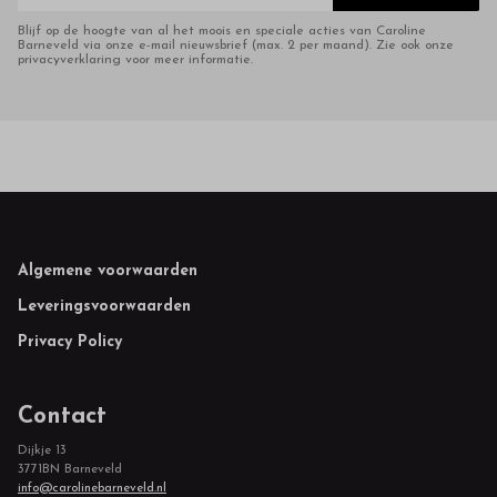
Blijf op de hoogte van al het moois en speciale acties van Caroline
Barneveld via onze e-mail nieuwsbrief (max. 2 per maand). Zie ook onze
privacyverklaring voor meer informatie.
Footer
Algemene voorwaarden
Leveringsvoorwaarden
Privacy Policy
Contact
Dijkje 13
3771BN Barneveld
info@carolinebarneveld.nl