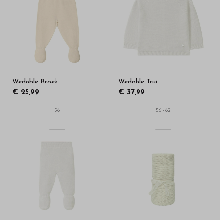
uw
baby
-
Bestel
Wedoble Broek
Wedoble Trui
kinderkleding
€ 25,99
€ 37,99
van
56
56 - 62
hoge
kwaliteit
in
onze
webshop