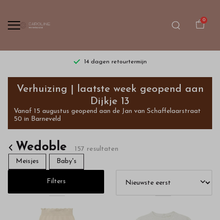
0
Gratis verzending vanaf €75,- | dinsdag t/m zaterdag
Koop
Verhuizing | laatste week geopend aan
kleding
Dijkje 13
Vanaf 15 augustus geopend aan de Jan van Schaffelaarstraat
van
50 in Barneveld
het
Wedoble
157 resultaten
merk
Meisjes
Baby's
Wedoble
Filters
voor