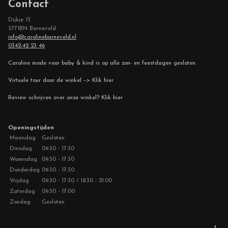
Contact
Dijkje 13
3771BN Barneveld
info@carolinebarneveld.nl
0342-42 23 46
Caroline mode voor baby & kind is op alle zon- en feestdagen gesloten.
Virtuele tour door de winkel --> Klik hier
Review schrijven over onze winkel? Klik hier
Openingstijden
Maandag
Gesloten
Dinsdag
09:30 - 17:30
Woensdag
09:30 - 17:30
Donderdag
09:30 - 17:30
Vrijdag
09:30 - 17:30 / 18:30 - 21:00
Zaterdag
09:30 - 17:00
Zondag
Gesloten