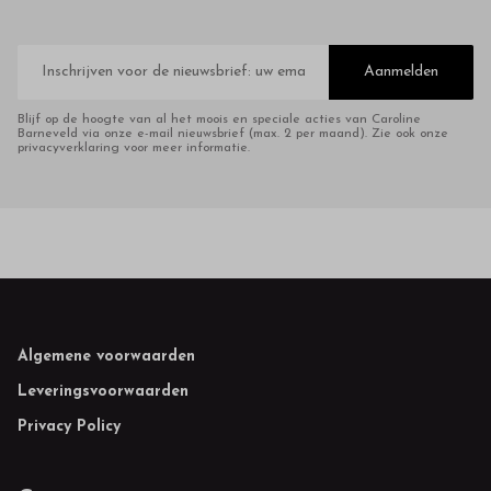
E-
mailadres
Aanmelden
Blijf op de hoogte van al het moois en speciale acties van Caroline
Barneveld via onze e-mail nieuwsbrief (max. 2 per maand). Zie ook onze
privacyverklaring voor meer informatie.
Footer
Algemene voorwaarden
Leveringsvoorwaarden
Privacy Policy