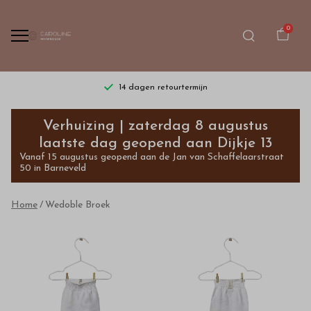
0
14 dagen retourtermijn
Wedoble
Verhuizing | zaterdag 8 augustus
Broek
laatste dag geopend aan Dijkje 13
Vanaf 15 augustus geopend aan de Jan van Schaffelaarstraat
-
50 in Barneveld
Bestel
Home
Wedoble Broek
kinderkleding
van
hoge