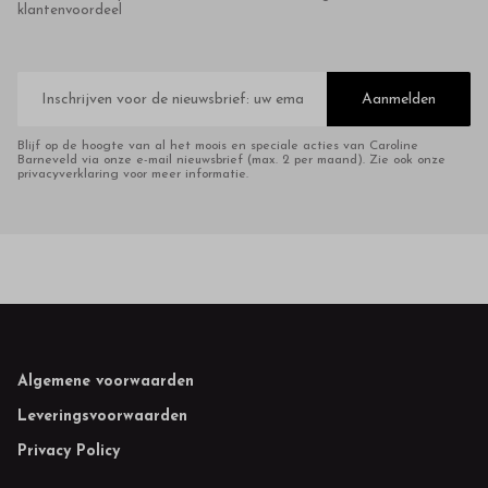
klantenvoordeel
E-
mailadres
Aanmelden
Blijf op de hoogte van al het moois en speciale acties van Caroline
Barneveld via onze e-mail nieuwsbrief (max. 2 per maand). Zie ook onze
privacyverklaring voor meer informatie.
Footer
Algemene voorwaarden
Leveringsvoorwaarden
Privacy Policy