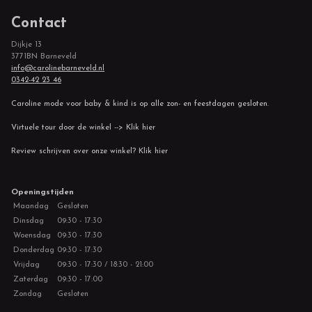
Contact
Dijkje 13
3771BN Barneveld
info@carolinebarneveld.nl
0342-42 23 46
Caroline mode voor baby & kind is op alle zon- en feestdagen gesloten.
Virtuele tour door de winkel --> Klik hier
Review schrijven over onze winkel? Klik hier
Openingstijden
Maandag
Gesloten
Dinsdag
09:30 - 17:30
Woensdag
09:30 - 17:30
Donderdag
09:30 - 17:30
Vrijdag
09:30 - 17:30 / 18:30 - 21:00
Zaterdag
09:30 - 17:00
Zondag
Gesloten