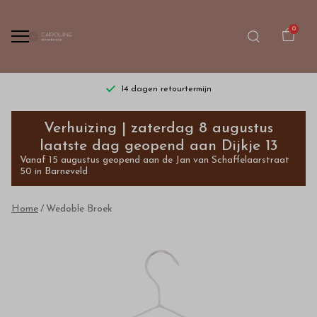
0
14 dagen retourtermijn
Wedoble
Verhuizing | zaterdag 8 augustus
Broek
laatste dag geopend aan Dijkje 13
Vanaf 15 augustus geopend aan de Jan van Schaffelaarstraat
-
50 in Barneveld
Bestel
Home
Wedoble Broek
kinderkleding
van
hoge