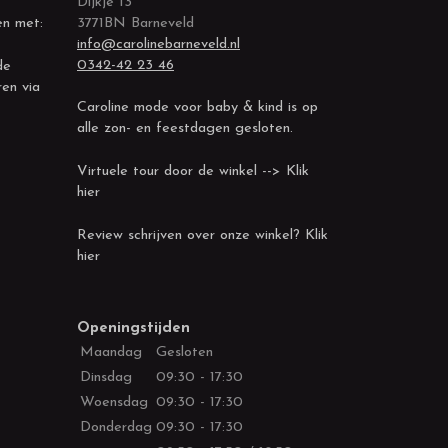
Dijkje 13
en met:
3771BN Barneveld
info@carolinebarneveld.nl
0342-42 23 46
de
ren via
Caroline mode voor baby & kind is op
alle zon- en feestdagen gesloten.
Virtuele tour door de winkel --> Klik
hier
Review schrijven over onze winkel? Klik
hier
Openingstijden
Maandag
Gesloten
Dinsdag
09:30 - 17:30
Woensdag
09:30 - 17:30
Donderdag
09:30 - 17:30