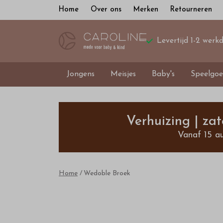
Home
Over ons
Merken
Retourneren
Levertijd 1-2 werk
Jongens
Meisjes
Baby's
Speelgoe
Wedoble
Broek
Verhuizing | za
Vanaf 15 a
-
Bestel
Home
Wedoble Broek
kinderkleding