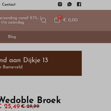
Contact
0
verzending vanaf €75,- |
€ 0,00
 t/m zaterdag
Blog
nd aan Dijkje 13
n Barneveld
Wedoble Broek
€ 25,49
€ 29,99