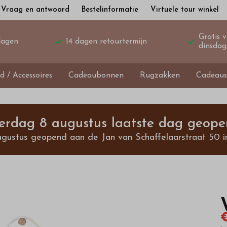
Vraag en antwoord
Bestelinformatie
Virtuele tour winkel
Gratis 
dagen
14 dagen retourtermijn
dinsdag
d / Accessoires
Cadeaubonnen
Rugzakken
Cadeaus
terdag 8 augustus laatste dag geope
ugustus geopend aan de Jan van Schaffelaarstraat 50 i