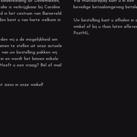
 kinderkleding uit Denemarken,
Via Multisafepay kunt u in een
alie is verkrijgbaar bij Caroline
beveilige betaalomgeving betal
d in het centrum van Barneveld.
den bent u van harte welkom in
Uw bestelling kunt u afhalen in 
winkel of bij u thuis laten afleve
PostNL.
den wij u de mogelijkheid om
amen te stellen uit onze actuele
 van uw bestelling pakken wij
 in en wordt het binnen enkele
 Heeft u een vraag? Bel of mail
t ziens in onze winkel!