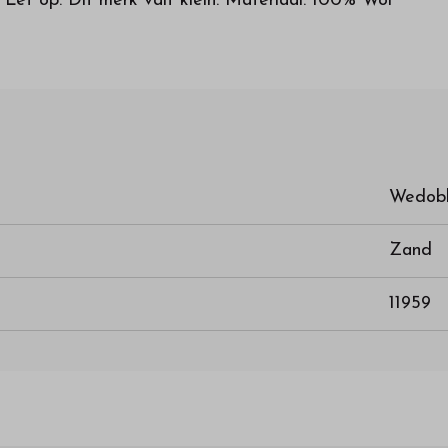
Let op: Dit merk valt klein. Materiaal: 100% Wol
Wedob
Zand
11959