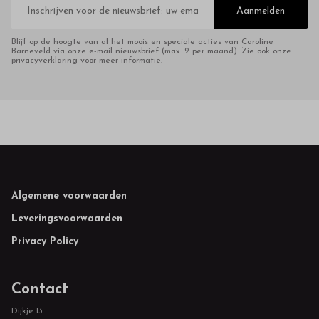
mailadres
Aanmelden
Blijf op de hoogte van al het moois en speciale acties van Caroline
Barneveld via onze e-mail nieuwsbrief (max. 2 per maand). Zie ook onze
privacyverklaring voor meer informatie.
Footer
Algemene voorwaarden
Leveringsvoorwaarden
Privacy Policy
Contact
Dijkje 13