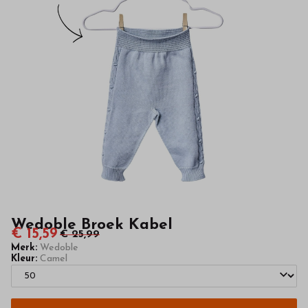
hoge
kwaliteit
in
onze
webshop
Wedoble Broek Kabel
€ 15,59
€ 25,99
Merk:
Wedoble
Kleur:
Camel