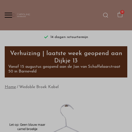
0
14 dagen retourtermijn
Wedoble
Verhuizing | laatste week geopend aan
Broek
Dijkje 13
Vanaf 15 augustus geopend aan de Jan van Schaffelaarstraat
Kabel
50 in Barneveld
-
Home
Wedoble Broek Kabel
Bestel
kinderkleding
van