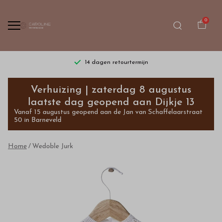
0
14 dagen retourtermijn
Wedoble
Verhuizing | zaterdag 8 augustus
Jurk
laatste dag geopend aan Dijkje 13
Vanaf 15 augustus geopend aan de Jan van Schaffelaarstraat
-
50 in Barneveld
Bestel
Home
Wedoble Jurk
kinderkleding
van
hoge