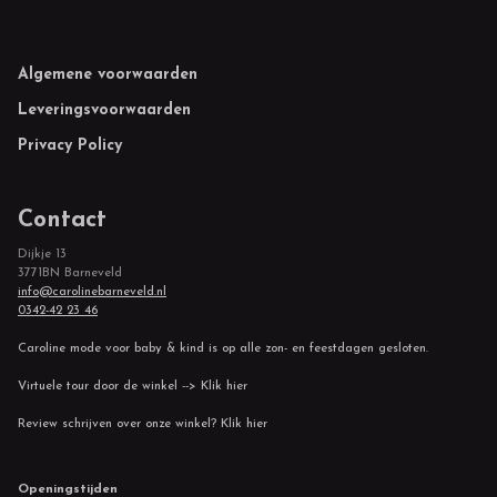
Footer
Algemene voorwaarden
Leveringsvoorwaarden
Privacy Policy
Contact
Dijkje 13
3771BN Barneveld
info@carolinebarneveld.nl
0342-42 23 46
Caroline mode voor baby & kind is op alle zon- en feestdagen gesloten.
Virtuele tour door de winkel --> Klik hier
Review schrijven over onze winkel? Klik hier
Openingstijden