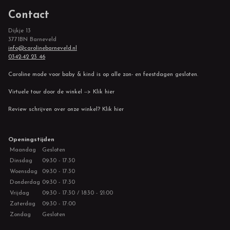
Contact
Dijkje 13
3771BN Barneveld
info@carolinebarneveld.nl
0342-42 23 46
Caroline mode voor baby & kind is op alle zon- en feestdagen gesloten.
Virtuele tour door de winkel --> Klik hier
Review schrijven over onze winkel? Klik hier
Openingstijden
Maandag
Gesloten
Dinsdag
09:30 - 17:30
Woensdag
09:30 - 17:30
Donderdag
09:30 - 17:30
Vrijdag
09:30 - 17:30 / 18:30 - 21:00
Zaterdag
09:30 - 17:00
Zondag
Gesloten