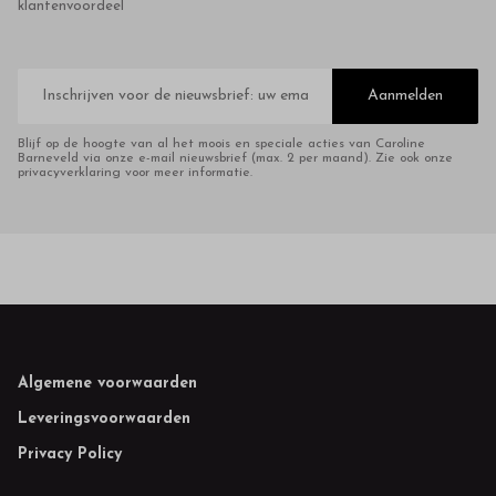
klantenvoordeel
E-
mailadres
Aanmelden
Blijf op de hoogte van al het moois en speciale acties van Caroline
Barneveld via onze e-mail nieuwsbrief (max. 2 per maand). Zie ook onze
privacyverklaring voor meer informatie.
Footer
Algemene voorwaarden
Leveringsvoorwaarden
Privacy Policy