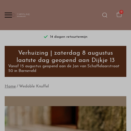
0
14 dagen retourtermijn
Wedoble
Verhuizing | zaterdag 8 augustus
Knuffel
laatste dag geopend aan Dijkje 13
Vanaf 15 augustus geopend aan de Jan van Schaffelaarstraat
-
50 in Barneveld
Bestel
Home
Wedoble Knuffel
kinderkleding
van
hoge