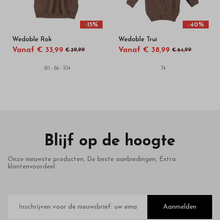
-15%
-40%
Wedoble Rok
Wedoble Trui
Vanaf € 33,99
Vanaf € 38,99
€ 39,99
€ 64,99
80 - 86 - 104
74
Blijf op de hoogte
Onze nieuwste producten, De beste aanbiedingen, Extra
klantenvoordeel
E-
mailadres
Aanmelden