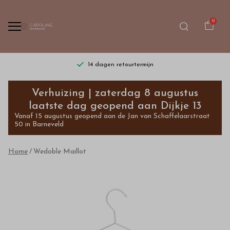
0
14 dagen retourtermijn
Wedoble
Verhuizing | zaterdag 8 augustus
Maillot
laatste dag geopend aan Dijkje 13
Vanaf 15 augustus geopend aan de Jan van Schaffelaarstraat
-
50 in Barneveld
Bestel
Home
Wedoble Maillot
kinderkleding
van
hoge