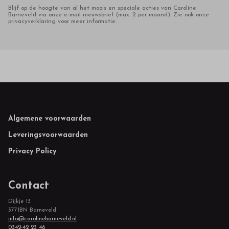
Blijf op de hoogte van al het moois en speciale acties van Caroline
Barneveld via onze e-mail nieuwsbrief (max. 2 per maand). Zie ook onze
privacyverklaring voor meer informatie.
Footer
Algemene voorwaarden
Leveringsvoorwaarden
Privacy Policy
Contact
Dijkje 13
3771BN Barneveld
info@carolinebarneveld.nl
0342-42 23 46