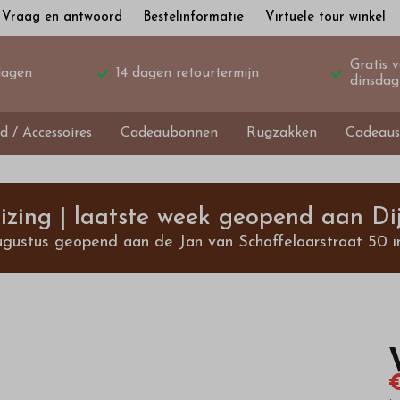
Vraag en antwoord
Bestelinformatie
Virtuele tour winkel
Gratis 
dagen
14 dagen retourtermijn
dinsdag
d / Accessoires
Cadeaubonnen
Rugzakken
Cadeaus
izing | laatste week geopend aan Dij
ugustus geopend aan de Jan van Schaffelaarstraat 50 i