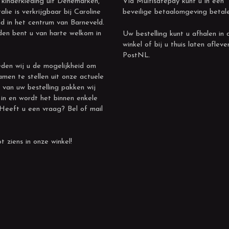
 kinderkleding uit Denemarken,
Via Multisafepay kunt u in een
alie is verkrijgbaar bij Caroline
beveilige betaalomgeving betal
d in het centrum van Barneveld.
den bent u van harte welkom in
Uw bestelling kunt u afhalen in 
winkel of bij u thuis laten afleve
PostNL.
den wij u de mogelijkheid om
amen te stellen uit onze actuele
 van uw bestelling pakken wij
 in en wordt het binnen enkele
 Heeft u een vraag? Bel of mail
t ziens in onze winkel!