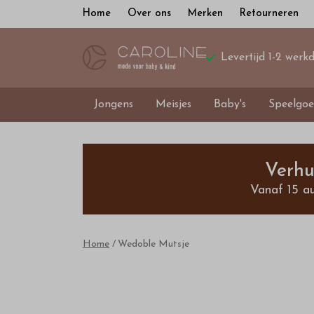
Home
Over ons
Merken
Retourneren
Levertijd 1-2 werk
Jongens
Meisjes
Baby's
Speelgoe
Wedoble
Mutsje
Verhu
Vanaf 15 a
-
Bestel
Home
Wedoble Mutsje
kinderkleding