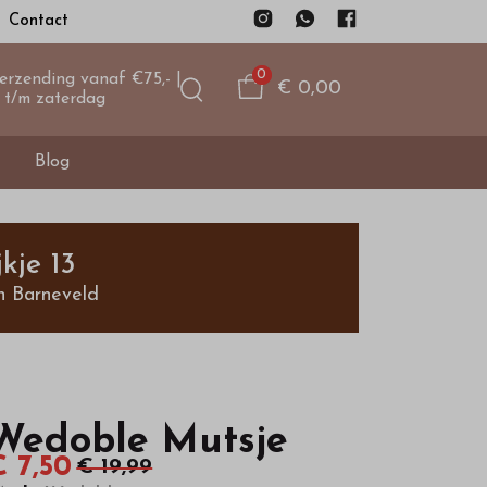
Contact
0
verzending vanaf €75,- |
€ 0,00
 t/m zaterdag
Blog
kje 13
n Barneveld
Wedoble Mutsje
€ 7,50
€ 19,99