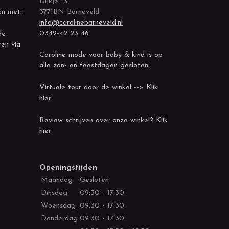
Dijkje 13
en met:
3771BN Barneveld
info@carolinebarneveld.nl
0342-42 23 46
de
ren via
Caroline mode voor baby & kind is op
alle zon- en feestdagen gesloten.
Virtuele tour door de winkel --> Klik
hier
Review schrijven over onze winkel? Klik
hier
Openingstijden
Maandag
Gesloten
Dinsdag
09:30 - 17:30
Woensdag
09:30 - 17:30
Donderdag
09:30 - 17:30