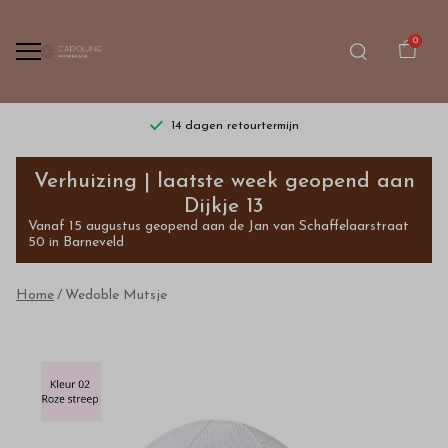
0
14 dagen retourtermijn
Wedoble
Verhuizing | laatste week geopend aan
Mutsje
Dijkje 13
Vanaf 15 augustus geopend aan de Jan van Schaffelaarstraat
-
50 in Barneveld
Bestel
Home
Wedoble Mutsje
kinderkleding
van
hoge