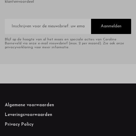
klantenvoordeel
E-
mailadres
Aanmelden
Blijf op de hoogte van al het moois en speciale acties van Caroline
Barneveld via onze e-mail nieuwsbrief (max. 2 per maand). Zie ook onze
privacyverklaring voor meer informatie.
Footer
Algemene voorwaarden
Leveringsvoorwaarden
Privacy Policy