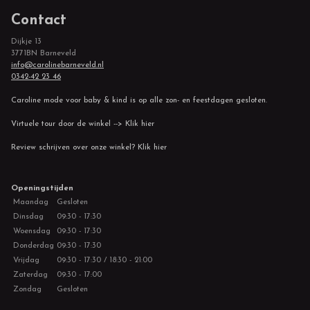
Contact
Dijkje 13
3771BN Barneveld
info@carolinebarneveld.nl
0342-42 23 46
Caroline mode voor baby & kind is op alle zon- en feestdagen gesloten.
Virtuele tour door de winkel --> Klik hier
Review schrijven over onze winkel? Klik hier
Openingstijden
Maandag
Gesloten
Dinsdag
09:30 - 17:30
Woensdag
09:30 - 17:30
Donderdag
09:30 - 17:30
Vrijdag
09:30 - 17:30 / 18:30 - 21:00
Zaterdag
09:30 - 17:00
Zondag
Gesloten